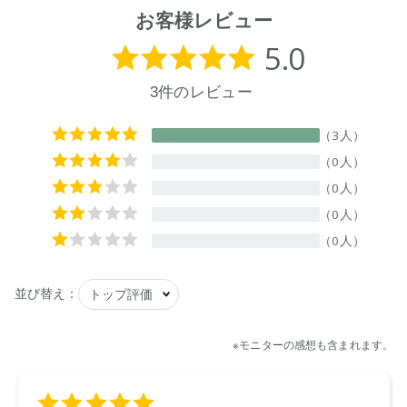
W170×D75×H280㎜
お客様レビュー
【成分】
界面活性剤(11%、アルキルグリコシド、アルキル硫酸エステ
ルナトリウム)、金属封鎖剤、アルカリ剤、水軟化剤、pH調整
剤、泡調整剤、香料
【原産国】
日本
【メーカー品番】
店舗でお問い合わせの際には、下記品番をお伝え下さい。
4573623432474
【店舗発売日】
CosmeKitchen 2026/4/1
Biople 2026/4/1
ecostore 2026/4/1
※店舗での取り扱いや詳しい在庫状況につきましては、各店舗
にお問い合わせください。
※発売日は予告なく変更する可能性がございます。予めご了承