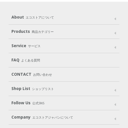
About
エコストアについて
メッセージ
ブランドストーリー
製品へのこだわり
Products
商品カテゴリー
パッケージへのこだわり
動物実験をしない
Laundry
Dish
（洗たく用洗剤）
（食器用洗剤）
Service
サービス
遺伝子組み換えでない
Cleaning
Baby
Kids
（住居用洗剤）
（ベビー）
（キッズ）
User Guide
My Page
Mail Magazine
FAQ
よくある質問
Body
Hair
Oral care
（ボディ）
（ヘア）
（オーラルケア）
Subscription（定期便）
CONTACT
お問い合わせ
Goods
Kit
（グッズ）
（WEB限定キット）
Shop List
Gift set
ショップリスト
（ギフトセット）
Shop List
GO GREEN CARD
Follow Us
公式SNS
LINE＠
Instagram
Facebook
X
Company
エコストアジャパンについて