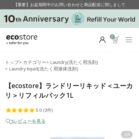
【重要】お盆期間中のお問い合わせと商品配送に関しまして
毎月お得にポイントが貯まる！ “月のポイントアップデー”
0
トップ
>
カテゴリー
>
Laundry(洗たく用洗剤)
>
Laundry liquid(洗たく用液体洗剤)
【ecostore】ランドリーリキッド＜ユーカ
リ＞リフィルパック1L
レビューを見る
1
|
6