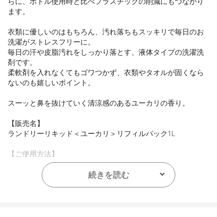
らに、ボトル使用時と比べプラスチックの削減にもつながり
ます。
衣類に優しいのはもちろん、汚れ落ちもスッキリで毎日のお
洗濯がストレスフリーに。
毎日の汗や皮脂汚れをしっかり落とす、液体タイプの洗濯洗
剤です。
柔軟剤を入れなくてもゴワつかず、衣類やタオルが固くなら
ないのも嬉しいポイント。
スーッと鼻を抜けていく清涼感のあるユーカリの香り。
【販売名】
ランドリーリキッド＜ユーカリ＞リフィルパック1L
【ご使用方法】
使用量の目安：水45Lに対し35mL/30Lに対し23mL
続きを読む
【内容量】
1L
【商品サイズ】