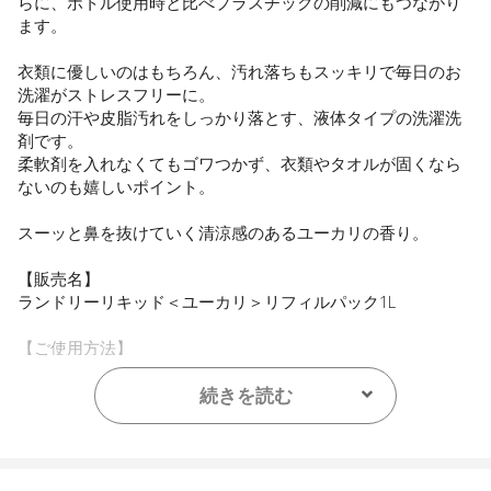
らに、ボトル使用時と比べプラスチックの削減にもつながり
ます。
衣類に優しいのはもちろん、汚れ落ちもスッキリで毎日のお
洗濯がストレスフリーに。
毎日の汗や皮脂汚れをしっかり落とす、液体タイプの洗濯洗
剤です。
柔軟剤を入れなくてもゴワつかず、衣類やタオルが固くなら
ないのも嬉しいポイント。
スーッと鼻を抜けていく清涼感のあるユーカリの香り。
【販売名】
ランドリーリキッド＜ユーカリ＞リフィルパック1L
【ご使用方法】
使用量の目安：水45Lに対し35mL/30Lに対し23mL
続きを読む
【内容量】
1L
【商品サイズ】