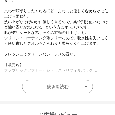
ます。
思わず頬ずりしたくなるほど、ふわっと優しくなめらかに仕
上げる柔軟剤。
洗い上がりはほのかに優しく香るので、柔軟剤は使いたいけ
ど強い香りが気になる…という方にオススメです。
肌がデリケートな赤ちゃんの衣類の仕上げにも。
シリコン・コーティング剤フリーなので、吸水性も失いにく
く使い古したタオルもふんわりと柔らかく仕上げます。
フレッシュでクリーンなシトラスの香り。
【販売名】
ファブリックソフナー＜シトラス＞リフィルパック1L
【ご使用方法】
使用量の目安：水45Lに対し35mL/30Lに対し23mL
続きを読む
【内容量】
1L
【商品サイズ】
お客様レビュー