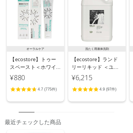
オーラルケア
洗たく用液体洗剤
【ecostore】トゥー
【ecostore】ランド
スペースト＜ホワイ
リーリキッド ＜ユー
トニング＞ 100g
カリ＞ 5L
¥880
¥6,215
最近チェックした商品