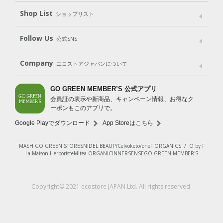
Shop List
Gift set
ショップリスト
（ギフトセット）
Shop List
GO GREEN CARD
Follow Us
公式SNS
LINE＠
Instagram
Facebook
X
Company
エコストアジャパンについて
会社案内
ご利用規約
プライバシーポリシー
GO GREEN MEMBER’S 公式アプリ
会員証の表示や新商品、キャンペーン情報、お得なク
特定商取引法に基づく表示
免責事項
ーポンもこのアプリで。
法人会員サービス
New Zealand Site
採用情報
Google Playでダウンロード
App Storeはこちら
MASH GO GREEN STORE
SNIDEL BEAUTY
Celvoke
to/one
F ORGANICS
/
O by F
La Maison Herboriste
Mitea ORGANIC
INNERSENSE
GO GREEN MEMBER'S
Copyright© 2021 ecostore JAPAN Ltd. All rights reserved.