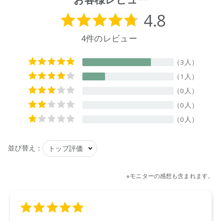
W170×D75×H280㎜
【成分】
界面活性剤(エステル型ジアルキルアンモニウム塩)、安定化剤
【原産国】
日本
【メーカー品番】
店舗でお問い合わせの際には、下記品番をお伝え下さい。
4573623432528
【店舗発売日】
CosmeKitchen 2026/4/1
Biople 2026/4/1
ecostore 2026/4/1
※店舗での取り扱いや詳しい在庫状況につきましては、各店舗
にお問い合わせください。
※発売日は予告なく変更する可能性がございます。予めご了承
ください。