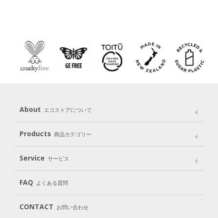
About
エコストアについて
メッセージ
ブランドストーリー
製品へのこだわり
Products
商品カテゴリー
パッケージへのこだわり
動物実験をしない
Laundry
Dish
（洗たく用洗剤）
（食器用洗剤）
Service
サービス
遺伝子組み換えでない
Cleaning
Baby
Kids
（住居用洗剤）
（ベビー）
（キッズ）
User Guide
My Page
Mail Magazine
FAQ
よくある質問
Body
Hair
Oral care
（ボディ）
（ヘア）
（オーラルケア）
Subscription（定期便）
CONTACT
お問い合わせ
Goods
Kit
（グッズ）
（WEB限定キット）