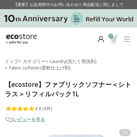
【重要】お盆期間中のお問い合わせと商品配送に関しまして
毎月お得にポイントが貯まる！ “月のポイントアップデー”
0
トップ
>
カテゴリー
>
Laundry(洗たく用洗剤)
>
Fabric softener(柔軟仕上げ剤)
【ecostore】ファブリックソフナー＜シト
ラス＞リフィルパック1L
レビューを見る
1
|
5