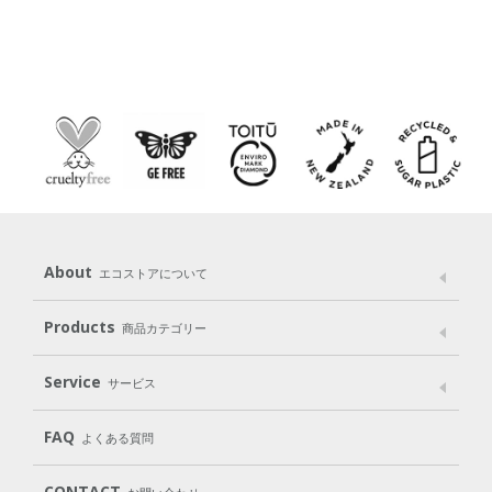
About
エコストアについて
メッセージ
ブランドストーリー
製品へのこだわり
Products
商品カテゴリー
パッケージへのこだわり
動物実験をしない
Laundry
Dish
（洗たく用洗剤）
（食器用洗剤）
Service
サービス
遺伝子組み換えでない
Cleaning
Baby
Kids
（住居用洗剤）
（ベビー）
（キッズ）
User Guide
My Page
Mail Magazine
FAQ
よくある質問
Body
Hair
Oral care
（ボディ）
（ヘア）
（オーラルケア）
Subscription（定期便）
CONTACT