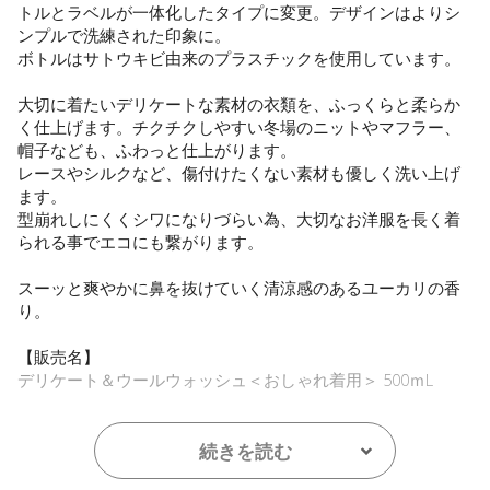
トルとラベルが一体化したタイプに変更。デザインはよりシ
ンプルで洗練された印象に。
ボトルはサトウキビ由来のプラスチックを使用しています。
大切に着たいデリケートな素材の衣類を、ふっくらと柔らか
く仕上げます。チクチクしやすい冬場のニットやマフラー、
帽子なども、ふわっと仕上がります。
レースやシルクなど、傷付けたくない素材も優しく洗い上げ
ます。
型崩れしにくくシワになりづらい為、大切なお洋服を長く着
られる事でエコにも繋がります。
スーッと爽やかに鼻を抜けていく清涼感のあるユーカリの香
り。
【販売名】
デリケート＆ウールウォッシュ＜おしゃれ着用＞ 500ｍL
【ご使用方法】
使用量の目安：水45Lに対し35mL/30Lに対し23mL
続きを読む