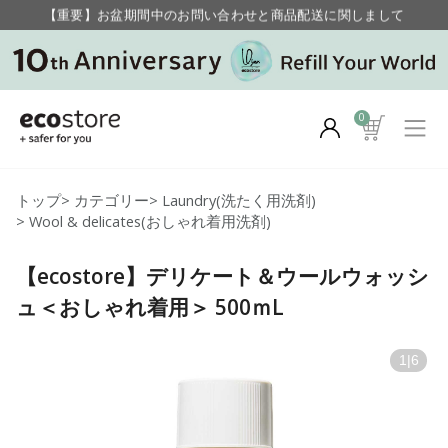
【重要】お盆期間中のお問い合わせと商品配送に関しまして
毎月お得にポイントが貯まる！ “月のポイントアップデー”
0
トップ
>
カテゴリー
>
Laundry(洗たく用洗剤)
>
Wool & delicates(おしゃれ着用洗剤)
【ecostore】デリケート＆ウールウォッシ
ュ＜おしゃれ着用＞ 500ｍL
1
|
6