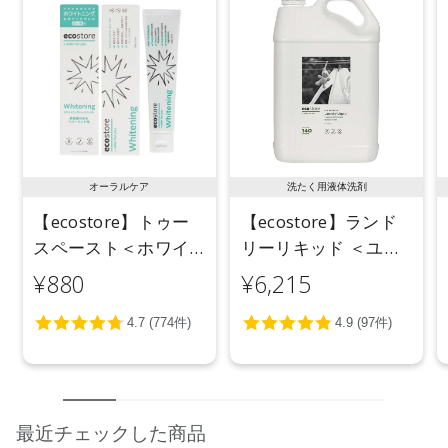
にお問い合わせください。
※発売日は予告なく変更する可能性がございます。予めご了承
ください。
※通常はご注文より１～３営業日での発送となります。
商品によっては、お届けまで１～２週間かかる場合がござい
ますので予めご了承ください。
●パッケージはリニューアル等の理由により、写真と異なる場
オーラルケア
洗たく用液体洗剤
合がございます。
【ecostore】トゥー
【ecostore】ランド
●パッケージのリニューアル等の理由により、成分・処方が記
スペースト＜ホワイ
リーリキッド ＜ユー
載と異なる場合がございます。
●予告なくパッケージ仕様が変更になる場合がございます。
トニング＞ 100g
カリ＞ 5L
¥880
¥6,215
最近チェックした商品