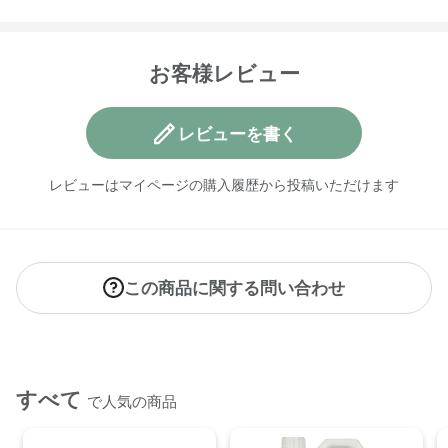
【内容量】
500mL
【商品サイズ】
お客様レビュー
W83×D57×H200㎜
【成分】
レビューを書く
界面活性剤(14%、アルキルグリコシド、アルキル硫酸エステ
ルナトリウム)、防腐剤、香料
レビューはマイページの購入履歴から投稿いただけます
【原産国】
日本
【メーカー品番】
この商品に関する問い合わせ
店舗でお問い合わせの際には、下記品番をお伝え下さい。
4573623437622
【店舗発売日】
CosmeKitchen 2026/4/1
すべて
で人気の商品
Biople 2026/4/1
ecostore 2026/4/1
※店舗での取り扱いや詳しい在庫状況につきましては、各店舗