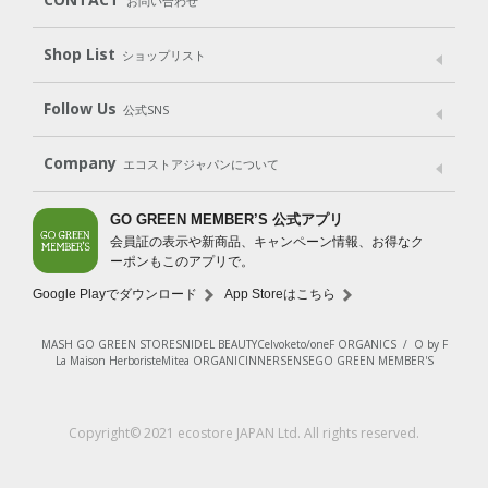
お問い合わせ
Goods
Kit
（グッズ）
（WEB限定キット）
Shop List
Gift set
ショップリスト
（ギフトセット）
Shop List
GO GREEN CARD
Follow Us
公式SNS
LINE＠
Instagram
Facebook
X
Company
エコストアジャパンについて
会社案内
ご利用規約
プライバシーポリシー
GO GREEN MEMBER’S 公式アプリ
会員証の表示や新商品、キャンペーン情報、お得なク
特定商取引法に基づく表示
免責事項
ーポンもこのアプリで。
法人会員サービス
New Zealand Site
採用情報
Google Playでダウンロード
App Storeはこちら
MASH GO GREEN STORE
SNIDEL BEAUTY
Celvoke
to/one
F ORGANICS
/
O by F
La Maison Herboriste
Mitea ORGANIC
INNERSENSE
GO GREEN MEMBER'S
Copyright© 2021 ecostore JAPAN Ltd. All rights reserved.
¥880
（税込）
カートに入れる