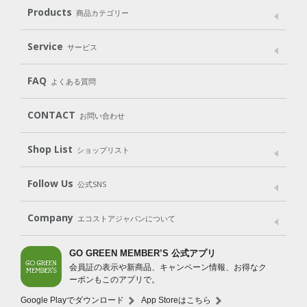
メッセージ
ブランドストーリー
製品へのこだわり
Products
商品カテゴリー
パッケージへのこだわり
動物実験をしない
Laundry
Dish
（洗たく用洗剤）
（食器用洗剤）
Service
サービス
遺伝子組み換えでない
Cleaning
Baby
Kids
（住居用洗剤）
（ベビー）
（キッズ）
User Guide
My Page
Mail Magazine
FAQ
よくある質問
Body
Hair
Oral care
（ボディ）
（ヘア）
（オーラルケア）
Subscription（定期便）
CONTACT
お問い合わせ
Goods
Kit
（グッズ）
（WEB限定キット）
Shop List
Gift set
ショップリスト
（ギフトセット）
Shop List
GO GREEN CARD
Follow Us
公式SNS
LINE＠
Instagram
Facebook
X
Company
エコストアジャパンについて
会社案内
ご利用規約
プライバシーポリシー
GO GREEN MEMBER’S 公式アプリ
会員証の表示や新商品、キャンペーン情報、お得なク
特定商取引法に基づく表示
免責事項
ーポンもこのアプリで。
法人会員サービス
New Zealand Site
採用情報
Google Playでダウンロード
App Storeはこちら