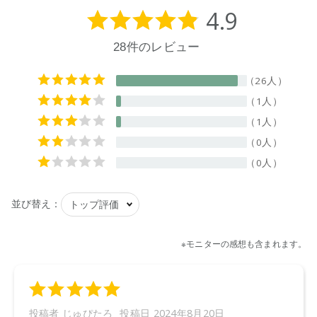
【用途(例)】
綿・麻・合成繊維用
【液性】
弱アルカリ性
【内容量】
5L
【成分】
界面活性剤（11％、アルキルグリコシド、アルキル硫酸エス
テルナトリウム）、金属封鎖剤、アルカリ剤、水軟化剤、pH
調整剤、泡調整剤、香料
【プラマーク】
ボトル、キャップ
【原産国】
ニュージーランド