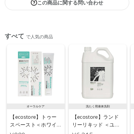
この商品に関する問い合わせ
すべて
で人気の商品
オーラルケア
洗たく用液体洗剤
【ecostore】トゥー
【ecostore】ランド
スペースト＜ホワイ
リーリキッド ＜ユー
トニング＞ 100g
カリ＞ 5L