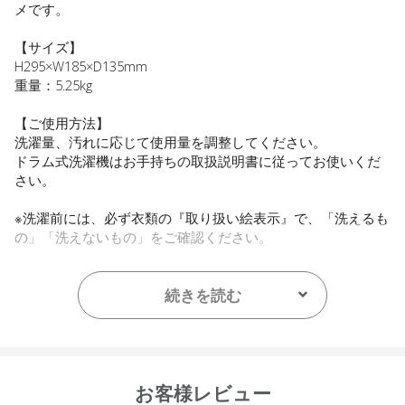
メです。
【サイズ】
H295×W185×D135mm
重量：5.25kg
【ご使用方法】
洗濯量、汚れに応じて使用量を調整してください。
ドラム式洗濯機はお手持ちの取扱説明書に従ってお使いくだ
さい。
※洗濯前には、必ず衣類の『取り扱い絵表示』で、「洗えるも
の」「洗えないもの」をご確認ください。
別売りの
5Lバルク用ポンプ
をご使用いただきますと、より簡
単に詰め替えが可能となります。
続きを読む
お客様レビュー