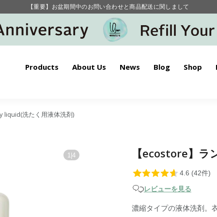
毎月お得にポイントが貯まる！ “月のポイントアップデー”
【重要】お盆期間中のお問い合わせと商品配送に関しまして
毎月お得にポイントが貯まる！ “月のポイントアップデー”
Products
About Us
News
Blog
Shop
ry liquid(洗たく用液体洗剤)
【ecostore】
1
|
4
レビューを見る
濃縮タイプの液体洗剤。