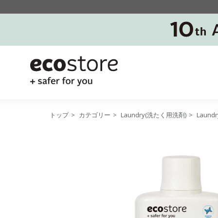
トップ
>
カテゴリー
>
Laundry(洗たく用洗剤)
>
Laund