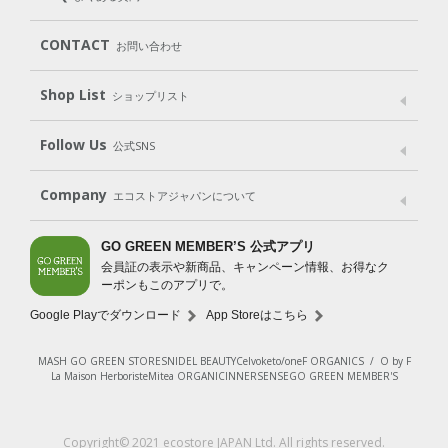
Body
Hair
Oral care
（ボディ）
（ヘア）
（オーラルケア）
Subscription（定期便）
CONTACT
お問い合わせ
Goods
Kit
（グッズ）
（WEB限定キット）
Shop List
Gift set
ショップリスト
（ギフトセット）
Shop List
GO GREEN CARD
Follow Us
公式SNS
LINE＠
Instagram
Facebook
X
Company
エコストアジャパンについて
会社案内
ご利用規約
プライバシーポリシー
GO GREEN MEMBER’S 公式アプリ
会員証の表示や新商品、キャンペーン情報、お得なク
特定商取引法に基づく表示
免責事項
ーポンもこのアプリで。
法人会員サービス
New Zealand Site
採用情報
Google Playでダウンロード
App Storeはこちら
MASH GO GREEN STORE
SNIDEL BEAUTY
Celvoke
to/one
F ORGANICS
/
O by F
La Maison Herboriste
Mitea ORGANIC
INNERSENSE
GO GREEN MEMBER'S
レビューを見る
Copyright© 2021 ecostore JAPAN Ltd. All rights reserved.