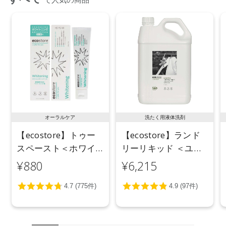
オーラルケア
洗たく用液体洗剤
【ecostore】トゥー
【ecostore】ランド
スペースト＜ホワイ
リーリキッド ＜ユー
トニング＞ 100g
カリ＞ 5L
¥880
¥6,215