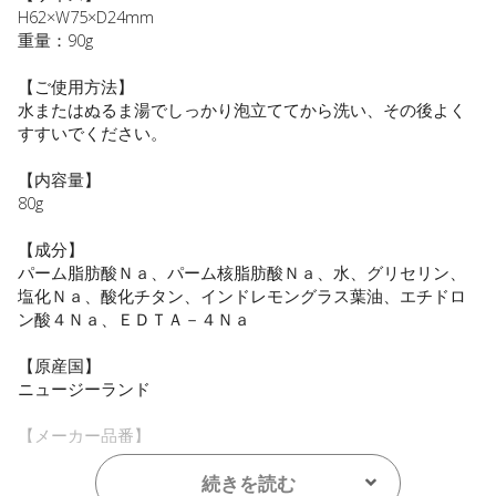
H62×W75×D24mm
重量：90g
【ご使用方法】
水またはぬるま湯でしっかり泡立ててから洗い、その後よく
すすいでください。
【内容量】
80g
【成分】
パーム脂肪酸Ｎａ、パーム核脂肪酸Ｎａ、水、グリセリン、
塩化Ｎａ、酸化チタン、インドレモングラス葉油、エチドロ
ン酸４Ｎａ、ＥＤＴＡ－４Ｎａ
【原産国】
ニュージーランド
【メーカー品番】
店舗でお問い合わせの際には、下記品番をお伝え下さい。
4589784678194
続きを読む