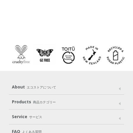
About
エコストアについて
メッセージ
ブランドストーリー
製品へのこだわり
Products
商品カテゴリー
パッケージへのこだわり
動物実験をしない
Laundry
Dish
（洗たく用洗剤）
（食器用洗剤）
Service
サービス
遺伝子組み換えでない
Cleaning
Baby
Kids
（住居用洗剤）
（ベビー）
（キッズ）
User Guide
My Page
Mail Magazine
FAQ
よくある質問