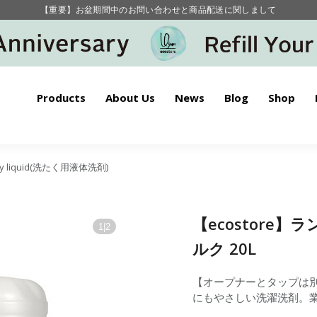
毎月お得にポイントが貯まる！ “月のポイントアップデー”
【重要】お盆期間中のお問い合わせと商品配送に関しまして
毎月お得にポイントが貯まる！ “月のポイントアップデー”
Products
About Us
News
Blog
Shop
ry liquid(洗たく用液体洗剤)
【ecostore
1
|
2
ルク 20L
【オープナーとタップは別
にもやさしい洗濯洗剤。