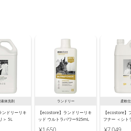
用液体洗剤
ランドリー
柔軟仕
e】ランドリーリキ
【ecostore】ランドリーリキ
【ecostor
＞ 5L
ッド ウルトラパワー925mL
フナー ＜シトラ
¥1,650
¥7,049