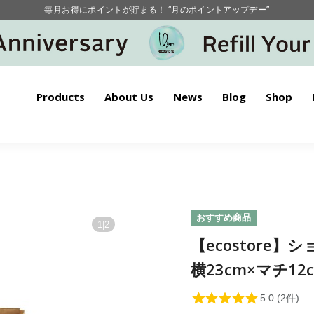
毎月お得にポイントが貯まる！ “月のポイントアップデー”
【重要】お盆期間中のお問い合わせと商品配送に関しまして
毎月お得にポイントが貯まる！ “月のポイントアップデー”
Products
About Us
News
Blog
Shop
おすすめ商品
1
|
2
【ecostore】
横23cm×マチ12