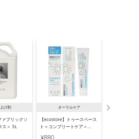
上げ剤
オーラルケア
ラン
e】ファブリックソ
【ecostore】トゥースペース
【ecostor
ス＞ 5L
ト＜コンプリートケア＞
ールウォッシ
100g
用＞リフィルパ
¥880
¥1,540