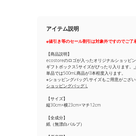
アイテム説明
※値引き等のセール割引は対象外ですのでご了
【商品説明】
ecostoreのロゴが入ったオリジナルショッ
ギフトボックスSサイズがぴったり入ります。
単品では500mL商品が3本程度入ります。
※ショッピングバッグLサイズもご用意がござ
ショッピングバッグ L
【サイズ】
縦30cm×横23cm×マチ12cm
【全成分】
紙（無漂白パルプ）