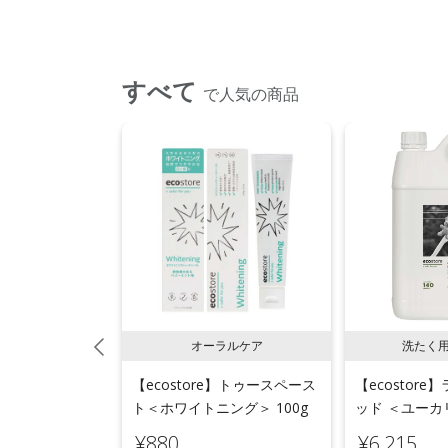
すべて
で人気の商品
用液体洗剤
オーラルケア
洗たく
e】ランドリーリキ
【ecostore】トゥースペース
【ecostor
 5L
ト＜ホワイトニング＞ 100g
ッド ＜ユーカリ
¥880
¥6,215