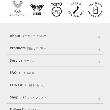
About
エコストアについて
メッセージ
ブランドストーリー
製品へのこだわり
Products
商品カテゴリー
パッケージへのこだわり
動物実験をしない
Laundry
Dish
（洗たく用洗剤）
（食器用洗剤）
Service
サービス
遺伝子組み換えでない
Cleaning
Baby
Kids
（住居用洗剤）
（ベビー）
（キッズ）
User Guide
My Page
Mail Magazine
FAQ
よくある質問
Body
Hair
Oral care
（ボディ）
（ヘア）
（オーラルケア）
Subscription（定期便）
CONTACT
お問い合わせ
Goods
Kit
（グッズ）
（WEB限定キット）
Shop List
Gift set
ショップリスト
（ギフトセット）
Shop List
GO GREEN CARD
Follow Us
公式SNS