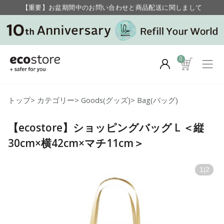
【重要】お盆期間中のお問い合わせと商品配送に関しまして
毎月お得にポイントが貯まる！ “月のポイントアップデー”
0
トップ
>
カテゴリー
>
Goods(グッズ)
>
Bag(バッグ)
【ecostore】ショッピングバッグ L ＜縦
30cm×横42cm×マチ11cm＞
1
|
2