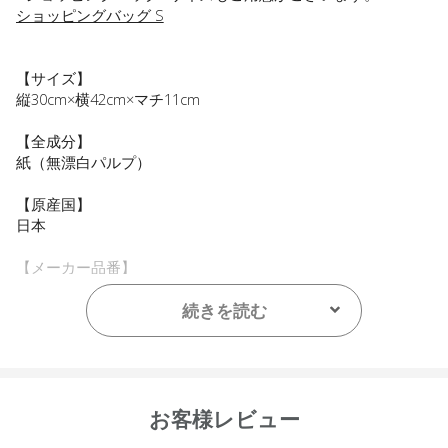
ショッピングバッグ S
【サイズ】
縦30cm×横42cm×マチ11cm
【全成分】
紙（無漂白パルプ）
【原産国】
日本
【メーカー品番】
店舗でお問い合わせの際には、下記品番をお伝え下さい。
4589784680692
続きを読む
※お届けまで１～２週間かかる場合がございますのでご了承く
ださい。
●パッケージはリニューアル等の理由により、写真と異なる場
お客様レビュー
合がございます。