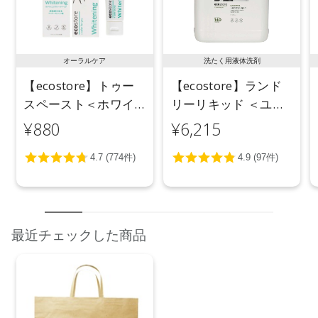
オーラルケア
洗たく用液体洗剤
【ecostore】トゥー
【ecostore】ランド
スペースト＜ホワイ
リーリキッド ＜ユー
トニング＞ 100g
カリ＞ 5L
¥880
¥6,215
最近チェックした商品