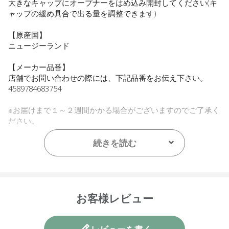
大きなキャップにオープナーをはめ込み開封してください(キ
ャップの緩め具合で出る量を調整できます)
【原産国】
ニュージーランド
【メーカー品番】
店舗でお問い合わせの際には、下記品番をお伝え下さい。
4589784683754
※お届けまで１～２週間かかる場合がございますのでご了承く
ださい。
●パッケージはリニューアル等の理由により、写真と異なる場
続きを読む
合がございます。
●パッケージのリニューアル等の理由により、成分・処方が記
載と異なる場合がございます。
●予告なくパッケージ仕様が変更になる場合がございます。
お客様レビュー