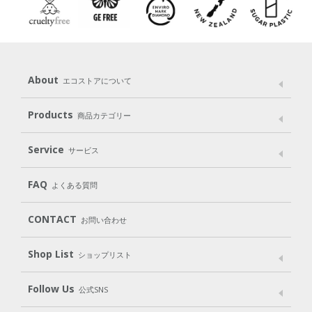
About
エコストアについて
メッセージ
ブランドストーリー
製品へのこだわり
Products
商品カテゴリー
パッケージへのこだわり
動物実験をしない
Laundry
Dish
（洗たく用洗剤）
（食器用洗剤）
Service
サービス
遺伝子組み換えでない
Cleaning
Baby
Kids
（住居用洗剤）
（ベビー）
（キッズ）
User Guide
My Page
Mail Magazine
FAQ
よくある質問
Body
Hair
Oral care
（ボディ）
（ヘア）
（オーラルケア）
Subscription（定期便）
CONTACT
お問い合わせ
Goods
Kit
（グッズ）
（WEB限定キット）
Shop List
Gift set
ショップリスト
（ギフトセット）
Shop List
GO GREEN CARD
Follow Us
公式SNS