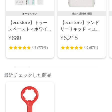
オーラルケア
洗たく用液体洗剤
【ecostore】トゥー
【ecostore】ランド
スペースト＜ホワイ
リーリキッド ＜ユー
トニング＞ 100g
カリ＞ 5L
¥880
¥6,215
最近チェックした商品