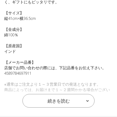
く、ギフトにもピッタリです。
【サイズ】
縦41cm×横36.5cm
【全成分】
綿100％
【原産国】
インド
【メーカー品番】
店舗でお問い合わせの際には、下記品番をお伝え下さい。
4589784697911
※通常はご注文より１～３営業日での発送となります。
商品によっては、お届けまで１～２週間かかる場合がござい
ますので予めご了承ください。
続きを読む
●パッケージはリニューアル等の理由により、写真と異なる場
合がございます。
●パッケージのリニューアル等の理由により、成分・処方が記