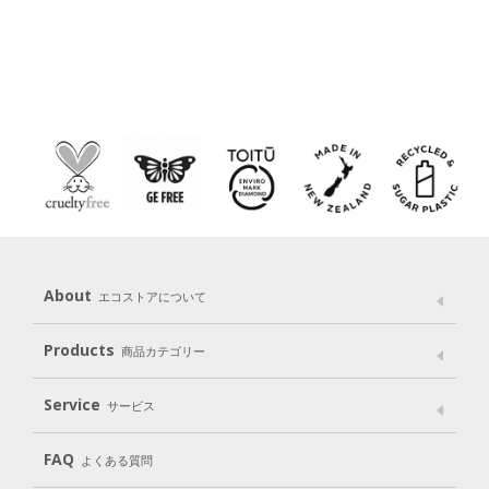
About
エコストアについて
メッセージ
ブランドストーリー
製品へのこだわり
Products
商品カテゴリー
パッケージへのこだわり
動物実験をしない
Laundry
Dish
（洗たく用洗剤）
（食器用洗剤）
Service
サービス
遺伝子組み換えでない
Cleaning
Baby
Kids
（住居用洗剤）
（ベビー）
（キッズ）
User Guide
My Page
Mail Magazine
FAQ
よくある質問
Body
Hair
Oral care
（ボディ）
（ヘア）
（オーラルケア）