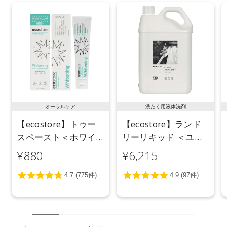
オーラルケア
洗たく用液体洗剤
【ecostore】トゥー
【ecostore】ランド
スペースト＜ホワイ
リーリキッド ＜ユー
トニング＞ 100g
カリ＞ 5L
¥880
¥6,215