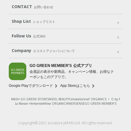
Subscription（定期便）
CONTACT
お問い合わせ
Goods
Kit
（グッズ）
（WEB限定キット）
Shop List
Gift set
ショップリスト
（ギフトセット）
Shop List
GO GREEN CARD
Follow Us
公式SNS
LINE＠
Instagram
Facebook
X
Company
エコストアジャパンについて
会社案内
ご利用規約
プライバシーポリシー
GO GREEN MEMBER’S 公式アプリ
会員証の表示や新商品、キャンペーン情報、お得なク
特定商取引法に基づく表示
免責事項
ーポンもこのアプリで。
法人会員サービス
New Zealand Site
採用情報
Google Playでダウンロード
App Storeはこちら
MASH GO GREEN STORE
SNIDEL BEAUTY
Celvoke
to/one
F ORGANICS
/
O by F
La Maison Herboriste
Mitea ORGANIC
INNERSENSE
GO GREEN MEMBER'S
Copyright© 2021 ecostore JAPAN Ltd. All rights reserved.