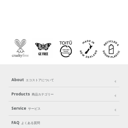
About
エコストアについて
メッセージ
ブランドストーリー
製品へのこだわり
Products
商品カテゴリー
パッケージへのこだわり
動物実験をしない
Laundry
Dish
（洗たく用洗剤）
（食器用洗剤）
Service
サービス
遺伝子組み換えでない
Cleaning
Baby
Kids
（住居用洗剤）
（ベビー）
（キッズ）
User Guide
My Page
Mail Magazine
FAQ
よくある質問