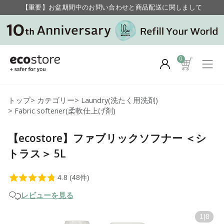
毎月お得にポイントが貯まる！ “月のポイントアップデー”
【重要】お盆期間中のお問い合わせと商品配送に関しまして
毎月お得にポイントが貯まる！ “月のポイントアップデー”
0
トップ
>
カテゴリー
>
Laundry(洗たく用洗剤)
>
Fabric softener(柔軟仕上げ剤)
【ecostore】ファブリックソフナー ＜シ
トラス＞ 5L
レビューを見る
1
|
8