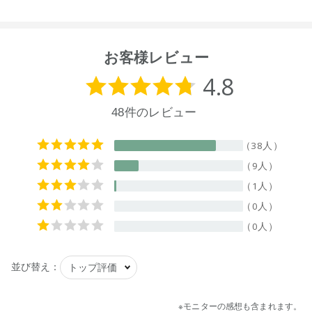
の」「洗えないもの」をご確認ください。
別売りの
5Lバルク用ポンプ
をご使用いただきますと、より簡
単に詰め替えが可能となります。
お客様レビュー
【用途(例)】
衣料品用(綿・毛・絹・合成繊維)
【液性】
(表示なし)
【内容量】
5L
【成分】