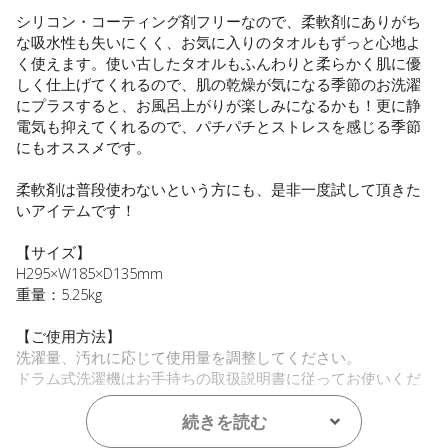
シリコン・コーティング剤フリーなので、柔軟剤にありがち
な吸水性も失いにくく、お気に入りのタオルもずっと心地よ
く使えます。使い古したタオルもふんわりと柔らかく肌に優
しく仕上げてくれるので、肌の乾燥が気になる季節のお洗濯
にプラスすると、お風呂上がりが楽しみになるかも！更に静
電気も抑えてくれるので、パチパチとストレスを感じる季節
にもオススメです。
柔軟剤は普段使わないという方にも、是非一度試して頂きた
いアイテムです！
【サイズ】
H295×W185×D135mm
重量：5.25kg
【ご使用方法】
洗濯量、汚れに応じて使用量を調整してください。
ドラム式洗濯機はお手持ちの取扱説明書に従ってお使いくだ
さい。
続きを読む
※洗濯前には、必ず衣類の『取り扱い絵表示』で、「洗えるも