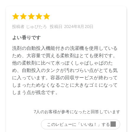
水、ビス（アシルオキシエチル）ヒドロキシエチルメチルア
ンモニウムメトサルフェートエステルクォート、イソプロピ
ルアルコール、バロスマベツリナ葉エキス・オレンジ果皮
油・ユーカリ葉油（リモネンを含む）、タチジャコウソウ
油、ベンジルアルコール、デヒドロ酢酸、塩化Ｃａ
【プラマーク】
ボトル、キャップ
【原産国】
ニュージーランド
【メーカー品番】
店舗でお問い合わせの際には、下記品番をお伝え下さい。
9420015000283
※通常はご注文より１～３営業日での発送となります。
商品によっては、お届けまで１～２週間かかる場合がござい
ますので予めご了承ください。
※代引き不可商品です。別の決済方法をご選択ください。