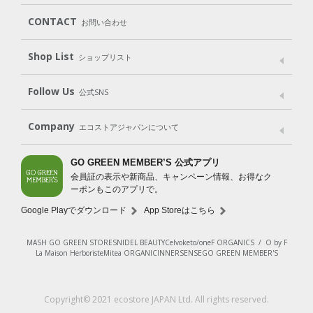
Body
Hair
Oral care
（ボディ）
（ヘア）
（オーラルケア）
Subscription（定期便）
CONTACT
お問い合わせ
Goods
Kit
（グッズ）
（WEB限定キット）
Shop List
Gift set
ショップリスト
（ギフトセット）
Shop List
GO GREEN CARD
Follow Us
公式SNS
LINE＠
Instagram
Facebook
X
Company
エコストアジャパンについて
会社案内
ご利用規約
プライバシーポリシー
GO GREEN MEMBER’S 公式アプリ
会員証の表示や新商品、キャンペーン情報、お得なク
特定商取引法に基づく表示
免責事項
ーポンもこのアプリで。
法人会員サービス
New Zealand Site
採用情報
Google Playでダウンロード
App Storeはこちら
MASH GO GREEN STORE
SNIDEL BEAUTY
Celvoke
to/one
F ORGANICS
/
O by F
La Maison Herboriste
Mitea ORGANIC
INNERSENSE
GO GREEN MEMBER'S
レビューを見る
Copyright© 2021 ecostore JAPAN Ltd. All rights reserved.
カートに入れる