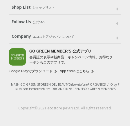
Shop List
Gift set
ショップリスト
（ギフトセット）
Shop List
GO GREEN CARD
Follow Us
公式SNS
LINE＠
Instagram
Facebook
X
Company
エコストアジャパンについて
会社案内
ご利用規約
プライバシーポリシー
GO GREEN MEMBER’S 公式アプリ
会員証の表示や新商品、キャンペーン情報、お得なク
特定商取引法に基づく表示
免責事項
ーポンもこのアプリで。
法人会員サービス
New Zealand Site
採用情報
Google Playでダウンロード
App Storeはこちら
MASH GO GREEN STORE
SNIDEL BEAUTY
Celvoke
to/one
F ORGANICS
/
O by F
La Maison Herboriste
Mitea ORGANIC
INNERSENSE
GO GREEN MEMBER'S
レビューを見る
Copyright© 2021 ecostore JAPAN Ltd. All rights reserved.
入荷お知らせ登録
¥1,650
（税込）