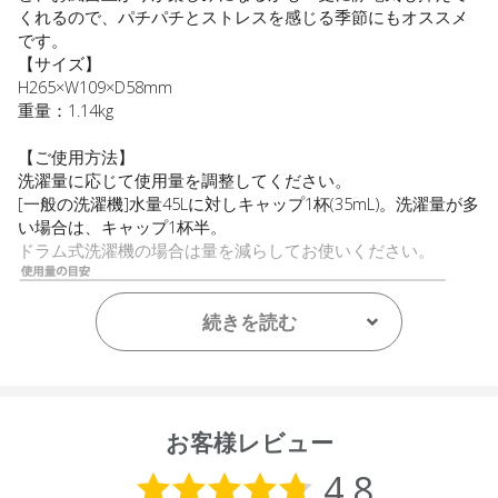
くれるので、パチパチとストレスを感じる季節にもオススメ
です。
【サイズ】
H265×W109×D58mm
重量：1.14kg
【ご使用方法】
洗濯量に応じて使用量を調整してください。
[一般の洗濯機]水量45Lに対しキャップ1杯(35mL)。洗濯量が多
い場合は、キャップ1杯半。
ドラム式洗濯機の場合は量を減らしてお使いください。
続きを読む
【用途(例)】
お客様レビュー
衣料品用(綿・毛・絹・合成繊維)
【液性】