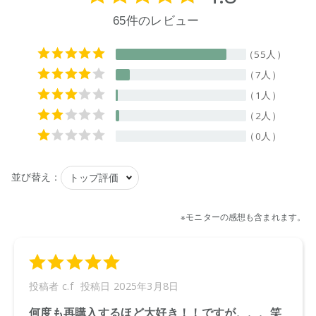
(表示なし)
【内容量】
1L
【成分】
水、ビス(アシルオキシエチル)ヒドロキシエチルメチルアンモ
ニウムメトサルフェートエステルクォート、イソプロパノー
ル、ベンジルアルコール、デヒドロ酢酸、塩化Ca、天然由来
香料、パチョリ葉油、シャムアンソクコウノキ樹脂エキス、
アミリスバルサミフェラ樹皮油、ダマスクバラ花エキス
【プラマーク】
ボトル、キャップ
【原産国】
ニュージーランド
【メーカー品番】
店舗でお問い合わせの際には、下記品番をお伝え下さい。
9420015000474