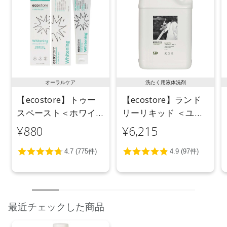
オーラルケア
洗たく用液体洗剤
【ecostore】トゥー
【ecostore】ランド
スペースト＜ホワイ
リーリキッド ＜ユー
トニング＞ 100g
カリ＞ 5L
¥880
¥6,215
最近チェックした商品