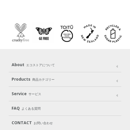
About
エコストアについて
メッセージ
ブランドストーリー
製品へのこだわり
Products
商品カテゴリー
パッケージへのこだわり
動物実験をしない
Laundry
Dish
（洗たく用洗剤）
（食器用洗剤）
Service
サービス
遺伝子組み換えでない
Cleaning
Baby
Kids
（住居用洗剤）
（ベビー）
（キッズ）
User Guide
My Page
Mail Magazine
FAQ
よくある質問
Body
Hair
Oral care
（ボディ）
（ヘア）
（オーラルケア）
Subscription（定期便）
CONTACT
お問い合わせ
Goods
Kit
（グッズ）
（WEB限定キット）