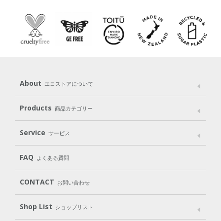
About
エコストアについて
メッセージ
ブランドストーリー
製品へのこだわり
Products
商品カテゴリー
パッケージへのこだわり
動物実験をしない
Laundry
Dish
（洗たく用洗剤）
（食器用洗剤）
Service
サービス
遺伝子組み換えでない
Cleaning
Baby
Kids
（住居用洗剤）
（ベビー）
（キッズ）
User Guide
My Page
Mail Magazine
FAQ
よくある質問
Body
Hair
Oral care
（ボディ）
（ヘア）
（オーラルケア）
Subscription（定期便）
CONTACT
お問い合わせ
Goods
Kit
（グッズ）
（WEB限定キット）
Shop List
Gift set
ショップリスト
（ギフトセット）