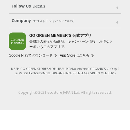
Shop List
GO GREEN CARD
Follow Us
公式SNS
LINE＠
Instagram
Facebook
X
Company
エコストアジャパンについて
会社案内
ご利用規約
プライバシーポリシー
GO GREEN MEMBER’S 公式アプリ
会員証の表示や新商品、キャンペーン情報、お得なク
特定商取引法に基づく表示
免責事項
ーポンもこのアプリで。
法人会員サービス
New Zealand Site
採用情報
Google Playでダウンロード
App Storeはこちら
MASH GO GREEN STORE
SNIDEL BEAUTY
Celvoke
to/one
F ORGANICS
/
O by F
La Maison Herboriste
Mitea ORGANIC
INNERSENSE
GO GREEN MEMBER'S
レビューを見る
Copyright© 2021 ecostore JAPAN Ltd. All rights reserved.
カートに入れる
¥1,870
（税込）