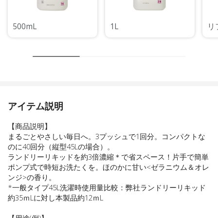
500mL
1L
リ
アイテム説明
【商品説明】
まるごとやさしい毎日へ。3プッシュで1回分。コンパクトな
のに40回分（縦型45Lの場合）。
ランドリーリキッドを約3倍濃縮＊で省スペース！片手で簡単
ポンプ式で時短お洗たくを。ほのかに甘い<ゼラニウム＆オレ
ンジ>の香り。
*一般タイプ45L洗濯時使用量比較：弊社ランドリーリキッド
約35ｍLに対し本製品約12ｍL