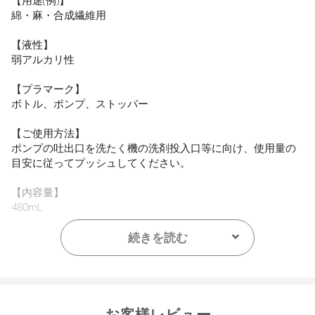
【用途(例)】
綿・麻・合成繊維用
【液性】
弱アルカリ性
【プラマーク】
ボトル、ポンプ、ストッパー
【ご使用方法】
ポンプの吐出口を洗たく機の洗剤投入口等に向け、使用量の
目安に従ってプッシュしてください。
【内容量】
480mL
【容器サイズ】
続きを読む
H224×W78×D57mm
【成分】
界面活性剤（15％、アルキルグリコシド）、アルカリ剤（炭
酸塩）、pH調整剤、安定化剤、金属封鎖剤、酵素、香料
お客様レビュー