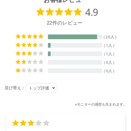
【原産国】
ニュージーランド
【メーカー品番】
店舗でお問い合わせの際には、下記品番をお伝え下さい。
9420015000542
【店舗発売日】
ecostore 2023/8/25
CosmeKitchen 2023/9/1
Biople 2023/9/1
※店舗での取り扱いや詳しい在庫状況につきましては、各店舗
にお問い合わせください。
※発売日は予告なく変更する可能性がございます。予めご了承
ください。
※通常はご注文より１～３営業日での発送となります。
商品によっては、お届けまで１～２週間かかる場合がござい
ますので予めご了承ください。