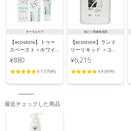
オーラルケア
洗たく用液体洗剤
【ecostore】トゥー
【ecostore】ランド
スペースト＜ホワイ
リーリキッド ＜ユー
トニング＞ 100g
カリ＞ 5L
¥880
¥6,215
最近チェックした商品