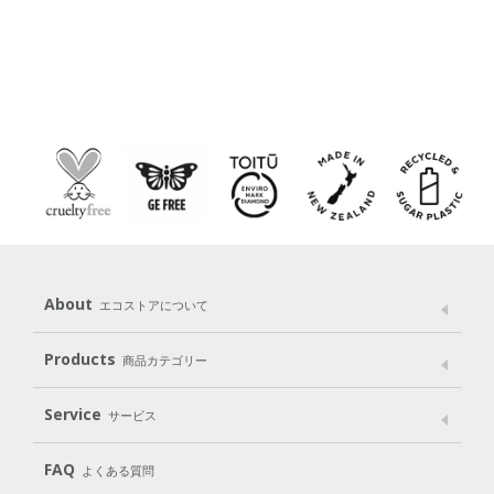
About
エコストアについて
メッセージ
ブランドストーリー
製品へのこだわり
Products
商品カテゴリー
パッケージへのこだわり
動物実験をしない
Laundry
Dish
（洗たく用洗剤）
（食器用洗剤）
Service
サービス
遺伝子組み換えでない
Cleaning
Baby
Kids
（住居用洗剤）
（ベビー）
（キッズ）
User Guide
My Page
Mail Magazine
FAQ
よくある質問
Body
Hair
Oral care