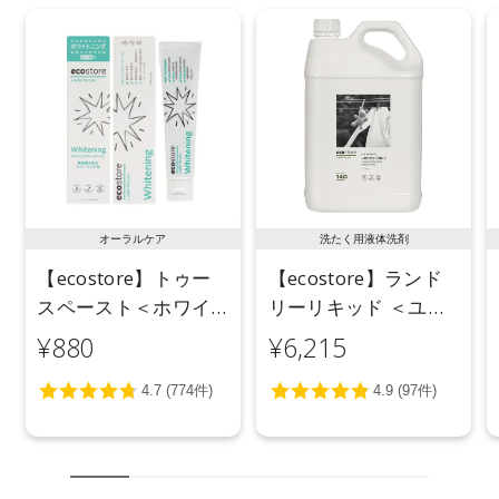
オーラルケア
洗たく用液体洗剤
【ecostore】トゥー
【ecostore】ランド
スペースト＜ホワイ
リーリキッド ＜ユー
トニング＞ 100g
カリ＞ 5L
¥880
¥6,215