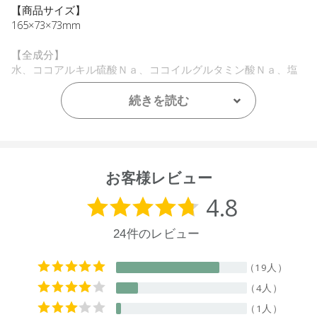
【商品サイズ】
165×73×73mm
【全成分】
水、ココアルキル硫酸Ｎａ、ココイルグルタミン酸Ｎａ、塩
化アンモニウム、ラウロアンホ酢酸Ｎａ、ヤシ油アルキルグ
ルコシド、ニューサイランエキス、オレイン酸グリセリル、
続きを読む
グリセリン、インドレモングラス葉油、香料、クエン酸、デ
ヒドロ酢酸、ベンジルアルコール
【原産国】
ニュージーランド
お客様レビュー
【メーカー品番】
店舗でお問い合わせの際には、下記品番をお伝え下さい。
9420015000825
【店舗発売日】
ecostore 2024/10/11
CosmeKitchen 2025/1/22
Biople 2025/1/22