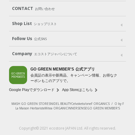
（ボディ）
（ヘア）
（オーラルケア）
Subscription（定期便）
CONTACT
お問い合わせ
Goods
Kit
（グッズ）
（WEB限定キット）
Shop List
Gift set
ショップリスト
（ギフトセット）
Shop List
GO GREEN CARD
Follow Us
公式SNS
LINE＠
Instagram
Facebook
X
Company
エコストアジャパンについて
会社案内
ご利用規約
プライバシーポリシー
GO GREEN MEMBER’S 公式アプリ
会員証の表示や新商品、キャンペーン情報、お得なク
特定商取引法に基づく表示
免責事項
ーポンもこのアプリで。
法人会員サービス
New Zealand Site
採用情報
Google Playでダウンロード
App Storeはこちら
MASH GO GREEN STORE
SNIDEL BEAUTY
Celvoke
to/one
F ORGANICS
/
O by F
La Maison Herboriste
Mitea ORGANIC
INNERSENSE
GO GREEN MEMBER'S
レビューを見る
Copyright© 2021 ecostore JAPAN Ltd. All rights reserved.
カートに入れる