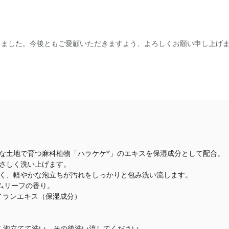
なりました。今後ともご愛顧いただきますよう、よろしくお願い申し上げ
な土地で育つ麻科植物「ハラケケ*」のエキスを保湿成分として配合。
さしく洗い上げます。
く、軽やかな泡立ちが汚れをしっかりと包み洗い流します。
ムリーフの香り。
イランエキス（保湿成分）
良く泡立てて洗い、その後洗い流してください。