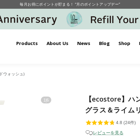
毎月お得にポイントが貯まる！ “月のポイントアップデー”
【重要】お盆期間中のお問い合わせと商品配送に関しまして
毎月お得にポイントが貯まる！ “月のポイントアップデー”
Products
About Us
News
Blog
Shop
ハンドウォッシュ)
【ecostore
1
|
6
グラス＆ライムリー
レビューを見る