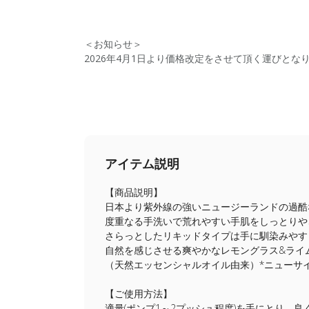
＜お知らせ＞
2026年4月1日より価格改定をさせて頂く運びと
アイテム説明
【商品説明】
日本より紫外線の強いニュージーランドの過酷
度重なる手洗いで荒れやすい手肌をしっとりや
さらっとしたリキッドタイプは手に馴染みやす
自然を感じさせる爽やかなレモングラス&ライ
（天然エッセンシャルオイル由来）*ニューサ
【ご使用方法】
適量(ポンプ1～2プッシュ程度)を手にとり、