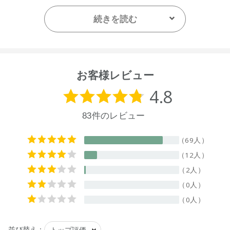
【ご使用方法】
洗濯量に応じて使用量を調整してください。
続きを読む
[一般の洗濯機]水量45Lに対しキャップ1杯。
お客様レビュー
【用途(例)】
衣料品用(綿・毛・絹・合成繊維)
【液性】
(表示なし)
【内容量】
1L
【成分】
水、ビス（アシルオキシエチル）ヒドロキシエチルメチルア
ンモニウムメトサルフェートエステルクォート、イソプロピ