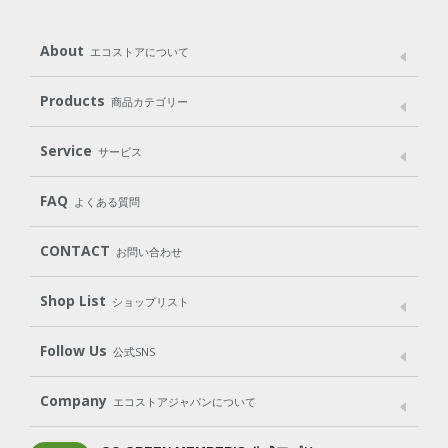
About
エコストアについて
メッセージ
ブランドストーリー
製品へのこだわり
Products
商品カテゴリー
パッケージへのこだわり
動物実験をしない
Laundry
Dish
（洗たく用洗剤）
（食器用洗剤）
Service
サービス
遺伝子組み換えでない
Cleaning
Baby
Kids
（住居用洗剤）
（ベビー）
（キッズ）
User Guide
My Page
Mail Magazine
FAQ
よくある質問
Body
Hair
Oral care
（ボディ）
（ヘア）
（オーラルケア）
Subscription（定期便）
CONTACT
お問い合わせ
Goods
Kit
（グッズ）
（WEB限定キット）
Shop List
Gift set
ショップリスト
（ギフトセット）
Shop List
GO GREEN CARD
Follow Us
公式SNS
LINE＠
Instagram
Facebook
X
Company
エコストアジャパンについて
会社案内
ご利用規約
プライバシーポリシー