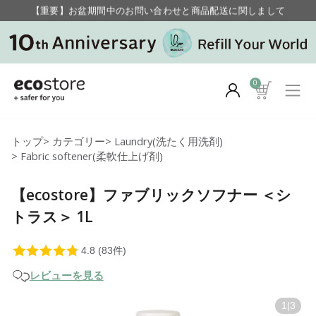
【重要】お盆期間中のお問い合わせと商品配送に関しまして
毎月お得にポイントが貯まる！ “月のポイントアップデー”
0
トップ
>
カテゴリー
>
Laundry(洗たく用洗剤)
>
Fabric softener(柔軟仕上げ剤)
【ecostore】ファブリックソフナー ＜シ
トラス＞ 1L
レビューを見る
1
|
3