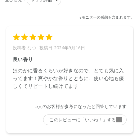
ルアルコール、バロスマベツリナ葉エキス・オレンジ果皮
油・ユーカリ葉油（リモネンを含む）、タチジャコウソウ
油、ベンジルアルコール、デヒドロ酢酸、塩化Ｃａ
【プラマーク】
ボトル、キャップ
【原産国】
ニュージーランド
【メーカー品番】
店舗でお問い合わせの際には、下記品番をお伝え下さい。
9420015010459
※お届けまで１～２週間かかる場合がございますのでご了承く
ださい。
●2020年8月下旬以降の入荷分より、ボトルの注ぎ口・キャッ
プが仕様変更いたします。（下記画像参照）
※キャップの容量に変更はございません