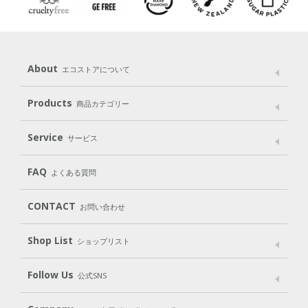
About
エコストアについて
メッセージ
ブランドストーリー
製品へのこだわり
Products
商品カテゴリー
パッケージへのこだわり
動物実験をしない
Laundry
Dish
（洗たく用洗剤）
（食器用洗剤）
Service
サービス
遺伝子組み換えでない
Cleaning
Baby
Kids
（住居用洗剤）
（ベビー）
（キッズ）
User Guide
My Page
Mail Magazine
FAQ
よくある質問
Body
Hair
Oral care
（ボディ）
（ヘア）
（オーラルケア）
Subscription（定期便）
CONTACT
お問い合わせ
Goods
Kit
（グッズ）
（WEB限定キット）
Shop List
Gift set
ショップリスト
（ギフトセット）
Shop List
GO GREEN CARD
Follow Us
公式SNS
LINE＠
Instagram
Facebook
X