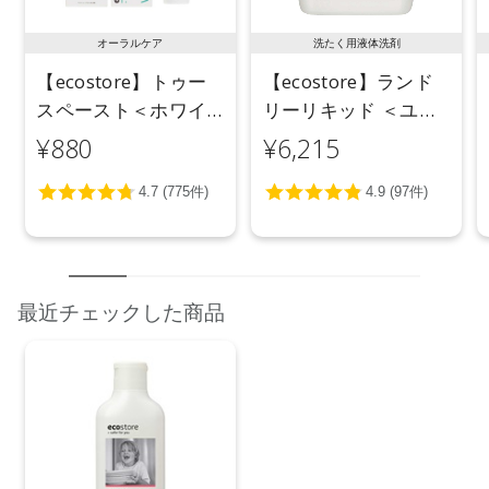
オーラルケア
洗たく用液体洗剤
【ecostore】トゥー
【ecostore】ランド
スペースト＜ホワイ
リーリキッド ＜ユー
トニング＞ 100g
カリ＞ 5L
¥880
¥6,215
最近チェックした商品