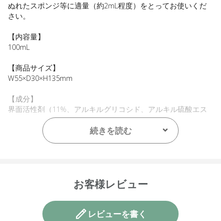
ぬれたスポンジ等に適量（約2mL程度）をとってお使いくだ
さい。
【内容量】
100mL
【商品サイズ】
W55×D30×H135mm
【成分】
界面活性剤（11%、アルキルグリコシド、アルキル硫酸エス
テルナトリウム、アルキルアミンオキシド）、pH調整剤、増
粘剤、香料
続きを読む
【原産国】
ニュージーランド
【メーカー品番】
お客様レビュー
店舗でお問い合わせの際には、下記品番をお伝え下さい。
9420015010497
レビューを書く