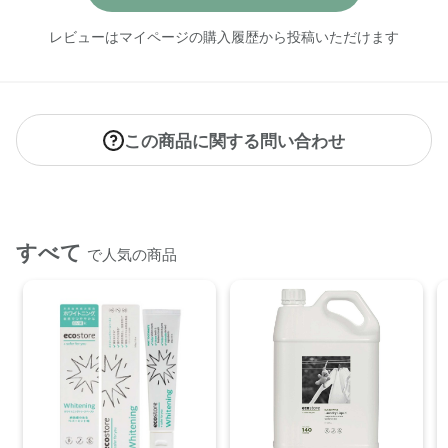
【店舗発売日】
CosmeKitchen 取り扱いなし
レビューはマイページの購入履歴から投稿いただけます
Biople 取り扱いなし
ecostore 2026/4/1
※店舗での取り扱いや詳しい在庫状況につきましては、各店舗
にお問い合わせください。
※発売日は予告なく変更する可能性がございます。予めご了承
この商品に関する問い合わせ
ください。
※通常はご注文より１～３営業日での発送となります。
商品によっては、お届けまで１～２週間かかる場合がござい
ますので予めご了承ください。
すべて
で人気の商品
●パッケージはリニューアル等の理由により、写真と異なる場
合がございます。
●パッケージのリニューアル等の理由により、成分・処方が記
載と異なる場合がございます。
●予告なくパッケージ仕様が変更になる場合がございます。