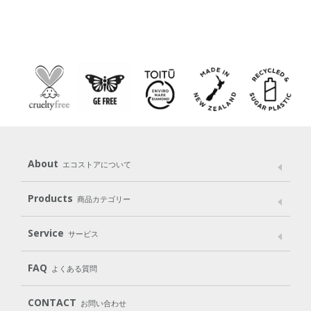
About
エコストアについて
メッセージ
ブランドストーリー
製品へのこだわり
Products
商品カテゴリー
パッケージへのこだわり
動物実験をしない
Laundry
Dish
（洗たく用洗剤）
（食器用洗剤）
Service
サービス
遺伝子組み換えでない
Cleaning
Baby
Kids
（住居用洗剤）
（ベビー）
（キッズ）
User Guide
My Page
Mail Magazine
FAQ
よくある質問
Body
Hair
Oral care
（ボディ）
（ヘア）
（オーラルケア）
Subscription（定期便）
CONTACT
お問い合わせ
Goods
Kit
（グッズ）
（WEB限定キット）