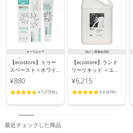
オーラルケア
洗たく用液体洗剤
【ecostore】トゥー
【ecostore】ランド
スペースト＜ホワイ
リーリキッド ＜ユー
トニング＞ 100g
カリ＞ 5L
¥880
¥6,215
最近チェックした商品