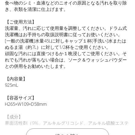
食べ物のシミ・血液などのニオイの原因となる汚れを取り除
き、衣類を清潔に仕上げます。
【ご使用方法】
洗濯量、汚れに応じて使用量を調整してください。ドラム式
洗濯機はお手持ちの取扱説明書に従ってお使いください。
[一般の洗濯機]水量45Lに対しキャップ１杯[手洗い]水または
ぬるま湯（約7L）に対して1/2杯をご使用ください。
頑固な汚れには直接つけるか１晩浸してご使用ください。そ
れでも汚れが落ちない場合は、ソーク＆ウォッシュパウダー
との併用をお勧めいたします。
【内容量】
925mL
【容器サイズ】
H265×W109×D58mm
【成分】
界面活性剤（9%、アルキルグリコシド、アルキル硫酸エステ
ルナトリウム）、アルカリ剤、pH調整剤、消泡剤、安定化