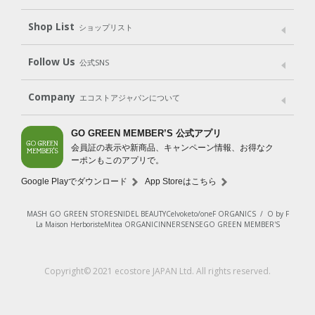
Shop List
Gift set
ショップリスト
（ギフトセット）
Shop List
GO GREEN CARD
Follow Us
公式SNS
LINE＠
Instagram
Facebook
X
Company
エコストアジャパンについて
会社案内
ご利用規約
プライバシーポリシー
GO GREEN MEMBER’S 公式アプリ
会員証の表示や新商品、キャンペーン情報、お得なク
特定商取引法に基づく表示
免責事項
ーポンもこのアプリで。
法人会員サービス
New Zealand Site
採用情報
Google Playでダウンロード
App Storeはこちら
MASH GO GREEN STORE
SNIDEL BEAUTY
Celvoke
to/one
F ORGANICS
/
O by F
La Maison Herboriste
Mitea ORGANIC
INNERSENSE
GO GREEN MEMBER'S
Copyright© 2021 ecostore JAPAN Ltd. All rights reserved.