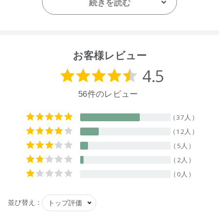
剤、酵素、香料
続きを読む
【原産国】
ニュージーランド
【メーカー品番】
お客様レビュー
店舗でお問い合わせの際には、下記品番をお伝え下さい。
9420015010558
【店舗発売日】
ecostore 2022/5/11
CosmeKitchen 2022/5/11
Biople by CosmeKitchen 2022/5/11
※店舗での取り扱いや詳しい在庫状況につきましては、各店舗
にお問い合わせください。
※発売日は予告なく変更する可能性がございます。予めご了承
ください。
※通常はご注文より１～３営業日での発送となります。
商品によっては、お届けまで１～２週間かかる場合がござい
ますので予めご了承ください。