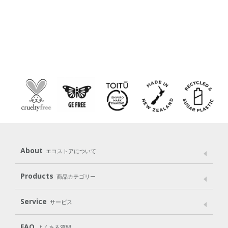
About
エコストアについて
メッセージ
ブランドストーリー
製品へのこだわり
Products
商品カテゴリー
パッケージへのこだわり
動物実験をしない
Laundry
Dish
（洗たく用洗剤）
（食器用洗剤）
Service
サービス
遺伝子組み換えでない
Cleaning
Baby
Kids
（住居用洗剤）
（ベビー）
（キッズ）
User Guide
My Page
Mail Magazine
FAQ
よくある質問