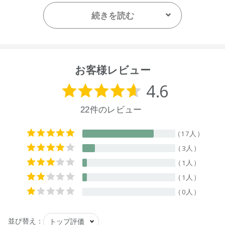
多い場合は、キャップ1杯半。
ドラム式洗濯機の場合は量を減らしてお使いください。
続きを読む
お客様レビュー
【内容量】
1L
【成分】
界面活性剤（ジパルミトイルエチルヒドロキシエチルモニウ
ムメトサルフェート、アルキルグリコシド、ポリグリセリン
脂肪酸エステル）、溶剤、粘度調整剤、pH調整剤
【原産国】
ニュージーランド
【メーカー品番】
店舗でお問い合わせの際には、下記品番をお伝え下さい。