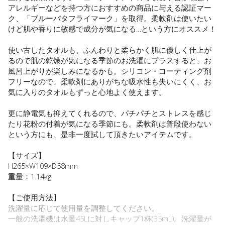
アレルギーなどを持つ方におすすめの商品に与える認証マー
ク、「ブルーバタフライマーク」を取得。柔軟剤は使いたい
けど肌や香りに敏感で成分が気になる…という方にオススメ！
使い古したタオルも、ふんわりと柔らかく肌に優しく仕上が
るので肌の乾燥が気になる季節のお洗濯にプラスすると、お
風呂上がりが楽しみになるかも。シリコン・コーティング剤
フリーなので、柔軟剤にありがちな吸水性も失いにくく、お
気に入りのタオルもずっと心地よく使えます。
更に静電気も抑えてくれるので、パチパチとストレスを感じ
たり花粉の付着が気になる季節にも。柔軟剤は普段使わない
という方にも、是非一度試して頂きたいアイテムです。
【サイズ】
H265×W109×D58mm
重量：1.14kg
【ご使用方法】
洗濯量に応じて使用量を調整してください。
一般の洗濯機は水量45Lに対しキャップ1杯(35mL)。洗濯量が