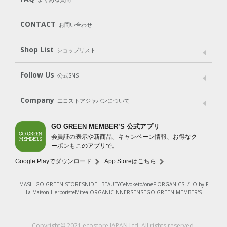
Body
Hair
Oral care
（ボディ）
（ヘア）
（オーラルケア）
Subscription（定期便）
CONTACT
お問い合わせ
Goods
Kit
（グッズ）
（WEB限定キット）
Shop List
Gift set
ショップリスト
（ギフトセット）
Shop List
GO GREEN CARD
Follow Us
公式SNS
LINE＠
Instagram
Facebook
X
Company
エコストアジャパンについて
会社案内
ご利用規約
プライバシーポリシー
GO GREEN MEMBER’S 公式アプリ
会員証の表示や新商品、キャンペーン情報、お得なク
特定商取引法に基づく表示
免責事項
ーポンもこのアプリで。
法人会員サービス
New Zealand Site
採用情報
Google Playでダウンロード
App Storeはこちら
MASH GO GREEN STORE
SNIDEL BEAUTY
Celvoke
to/one
F ORGANICS
/
O by F
La Maison Herboriste
Mitea ORGANIC
INNERSENSE
GO GREEN MEMBER'S
レビューを見る
Copyright© 2021 ecostore JAPAN Ltd. All rights reserved.