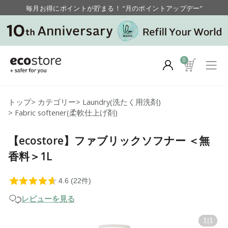
毎月お得にポイントが貯まる！ “月のポイントアップデー”
【重要】お盆期間中のお問い合わせと商品配送に関しまして
毎月お得にポイントが貯まる！ “月のポイントアップデー”
0
トップ
>
カテゴリー
>
Laundry(洗たく用洗剤)
>
Fabric softener(柔軟仕上げ剤)
【ecostore】ファブリックソフナー ＜無
香料＞1L
レビューを見る
1
|
1