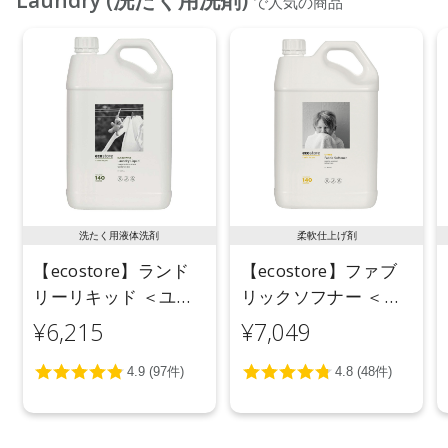
で人気の商品
洗たく用液体洗剤
柔軟仕上げ剤
【ecostore】ランド
【ecostore】ファブ
リーリキッド ＜ユー
リックソフナー ＜シ
カリ＞ 5L
トラス＞ 5L
¥6,215
¥7,049