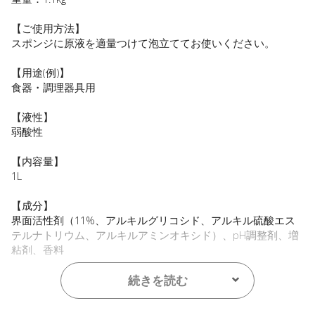
【ご使用方法】
スポンジに原液を適量つけて泡立ててお使いください。
【用途(例)】
食器・調理器具用
【液性】
弱酸性
【内容量】
1L
【成分】
界面活性剤（11%、アルキルグリコシド、アルキル硫酸エス
テルナトリウム、アルキルアミンオキシド）、pH調整剤、増
粘剤、香料
【プラマーク】
続きを読む
ボトル、キャップ