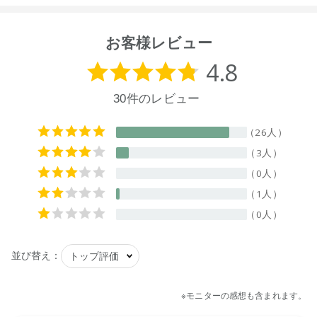
【原産国】
ニュージーランド
お客様レビュー
【メーカー品番】
店舗でお問い合わせの際には、下記品番をお伝え下さい。
9420015011036
※通常はご注文より１～３営業日での発送となります。
商品によっては、お届けまで１～２週間かかる場合がござい
ますので予めご了承ください。
●パッケージはリニューアル等の理由により、写真と異なる場
合がございます。
●パッケージのリニューアル等の理由により、成分・処方が記
載と異なる場合がございます。
●予告なくパッケージ仕様が変更になる場合がございます。