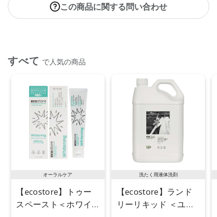
この商品に関する問い合わせ
すべて
で人気の商品
オーラルケア
洗たく用液体洗剤
【ecostore】トゥー
【ecostore】ランド
スペースト＜ホワイ
リーリキッド ＜ユー
トニング＞ 100g
カリ＞ 5L