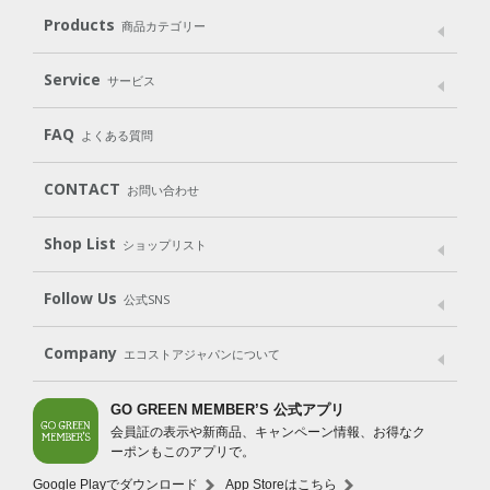
メッセージ
ブランドストーリー
製品へのこだわり
Products
商品カテゴリー
パッケージへのこだわり
動物実験をしない
Laundry
Dish
（洗たく用洗剤）
（食器用洗剤）
Service
サービス
遺伝子組み換えでない
Cleaning
Baby
Kids
（住居用洗剤）
（ベビー）
（キッズ）
User Guide
My Page
Mail Magazine
FAQ
よくある質問
Body
Hair
Oral care
（ボディ）
（ヘア）
（オーラルケア）
Subscription（定期便）
CONTACT
お問い合わせ
Goods
Kit
（グッズ）
（WEB限定キット）
Shop List
Gift set
ショップリスト
（ギフトセット）
Shop List
GO GREEN CARD
Follow Us
公式SNS
LINE＠
Instagram
Facebook
X
Company
エコストアジャパンについて
会社案内
ご利用規約
プライバシーポリシー
GO GREEN MEMBER’S 公式アプリ
会員証の表示や新商品、キャンペーン情報、お得なク
特定商取引法に基づく表示
免責事項
ーポンもこのアプリで。
法人会員サービス
New Zealand Site
採用情報
Google Playでダウンロード
App Storeはこちら