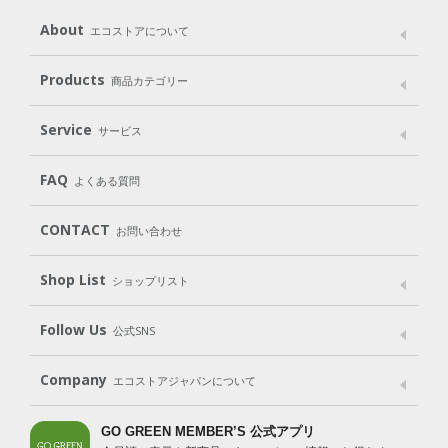
About
エコストアについて
メッセージ
ブランドストーリー
製品へのこだわり
Products
商品カテゴリー
パッケージへのこだわり
動物実験をしない
Laundry
Dish
（洗たく用洗剤）
（食器用洗剤）
Service
サービス
遺伝子組み換えでない
Cleaning
Baby
Kids
（住居用洗剤）
（ベビー）
（キッズ）
User Guide
My Page
Mail Magazine
FAQ
よくある質問
Body
Hair
Oral care
（ボディ）
（ヘア）
（オーラルケア）
Subscription（定期便）
CONTACT
お問い合わせ
Goods
Kit
（グッズ）
（WEB限定キット）
Shop List
Gift set
ショップリスト
（ギフトセット）
Shop List
GO GREEN CARD
Follow Us
公式SNS
LINE＠
Instagram
Facebook
X
Company
エコストアジャパンについて
会社案内
ご利用規約
プライバシーポリシー
GO GREEN MEMBER’S 公式アプリ