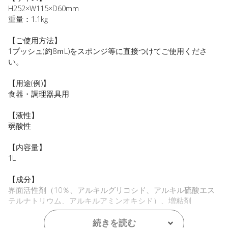
H252×W115×D60mm
重量：1.1kg
【ご使用方法】
1プッシュ(約8ｍL)をスポンジ等に直接つけてご使用くださ
い。
【用途(例)】
食器・調理器具用
【液性】
弱酸性
【内容量】
1L
【成分】
界面活性剤（10％、アルキルグリコシド、アルキル硫酸エス
テルナトリウム、アルキルアミンオキシド）、増粘剤
【プラマーク】
続きを読む