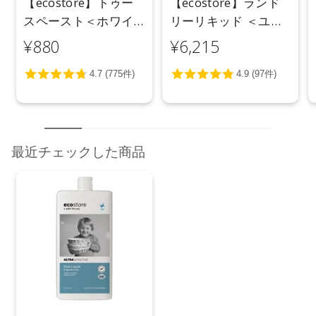
【ecostore】トゥー
【ecostore】ランド
スペースト＜ホワイ
リーリキッド ＜ユー
トニング＞ 100g
カリ＞ 5L
¥880
¥6,215
最近チェックした商品