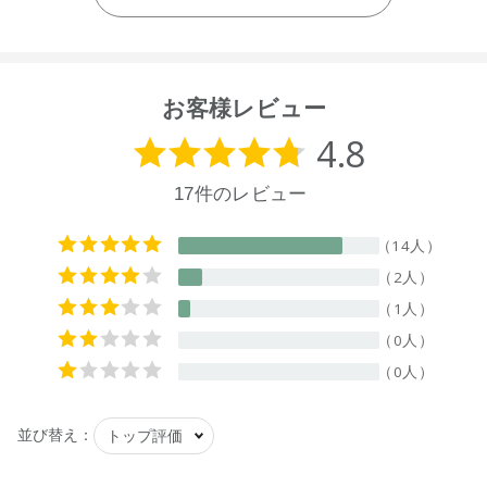
ボトル、キャップ
【原産国】
ニュージーランド
お客様レビュー
【メーカー品番】
店舗でお問い合わせの際には、下記品番をお伝え下さい。
9420015011128
※通常はご注文より１～３営業日での発送となります。
商品によっては、お届けまで１～２週間かかる場合がござい
ますので予めご了承ください。
●パッケージはリニューアル等の理由により、写真と異なる場
合がございます。
●パッケージのリニューアル等の理由により、成分・処方が記
載と異なる場合がございます。
●予告なくパッケージ仕様が変更になる場合がございます。