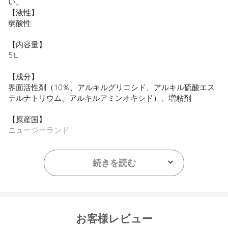
い。
【液性】
弱酸性
【内容量】
5Ｌ
【成分】
界面活性剤（10％、アルキルグリコシド、アルキル硫酸エス
テルナトリウム、アルキルアミンオキシド）、増粘剤
【原産国】
ニュージーランド
【メーカー品番】
店舗でお問い合わせの際には、下記品番をお伝え下さい。
続きを読む
9420015011203
※お届けまで１～２週間かかる場合がございますのでご了承く
ださい。
※代引き不可商品です。別の決済方法をご選択ください。
お客様レビュー