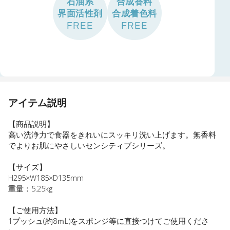
石油系
合成香料
界面活性剤
合成着色料
FREE
FREE
アイテム説明
【商品説明】
高い洗浄力で食器をきれいにスッキリ洗い上げます。無香料
でよりお肌にやさしいセンシティブシリーズ。
【サイズ】
H295×W185×D135mm
重量：5.25kg
【ご使用方法】
1プッシュ(約8ｍL)をスポンジ等に直接つけてご使用くださ