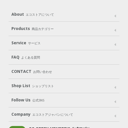
About
エコストアについて
メッセージ
ブランドストーリー
製品へのこだわり
Products
商品カテゴリー
パッケージへのこだわり
動物実験をしない
Laundry
Dish
（洗たく用洗剤）
（食器用洗剤）
Service
サービス
遺伝子組み換えでない
Cleaning
Baby
Kids
（住居用洗剤）
（ベビー）
（キッズ）
User Guide
My Page
Mail Magazine
FAQ
よくある質問
Body
Hair
Oral care
（ボディ）
（ヘア）
（オーラルケア）
Subscription（定期便）
CONTACT
お問い合わせ
Goods
Kit
（グッズ）
（WEB限定キット）
Shop List
Gift set
ショップリスト
（ギフトセット）
Shop List
GO GREEN CARD
Follow Us
公式SNS
LINE＠
Instagram
Facebook
X
Company
エコストアジャパンについて
会社案内
ご利用規約
プライバシーポリシー