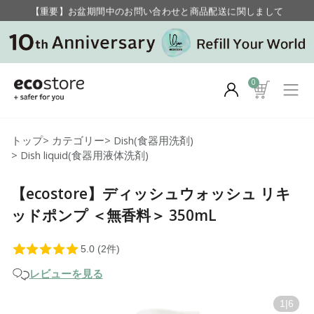
【重要】お盆期間中のお問い合わせと商品配送に関しまして
毎月お得にポイントが貯まる！ “月のポイントアップデー”
0
トップ
>
カテゴリー
>
Dish(食器用洗剤)
>
Dish liquid(食器用液体洗剤)
【ecostore】ディッシュウォッシュ リキ
ッドポンプ ＜無香料＞ 350mL
レビューを見る
1
|
6