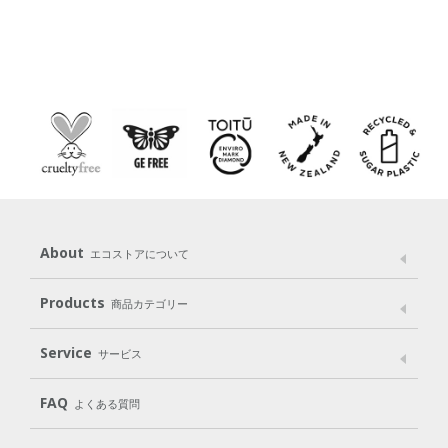
About
エコストアについて
メッセージ
ブランドストーリー
製品へのこだわり
Products
商品カテゴリー
パッケージへのこだわり
動物実験をしない
Laundry
Dish
（洗たく用洗剤）
（食器用洗剤）
Service
サービス
遺伝子組み換えでない
Cleaning
Baby
Kids
（住居用洗剤）
（ベビー）
（キッズ）
User Guide
My Page
Mail Magazine
FAQ
よくある質問
Body
Hair
Oral care
（ボディ）
（ヘア）
（オーラルケア）
Subscription（定期便）