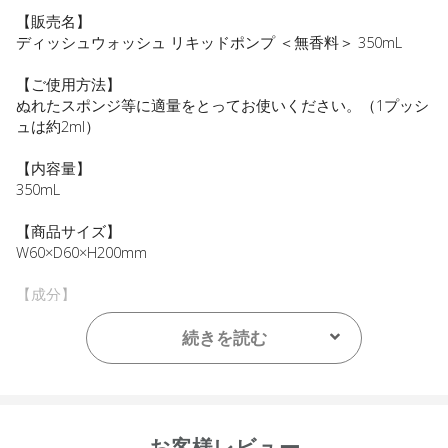
【販売名】
ディッシュウォッシュ リキッドポンプ ＜無香料＞ 350mL
【ご使用方法】
ぬれたスポンジ等に適量をとってお使いください。（1プッシ
ュは約2ml）
【内容量】
350mL
【商品サイズ】
W60×D60×H200mm
【成分】
界面活性剤（10％、アルキルグリコシド、アルキル硫酸エス
テルナトリウム、アルキルアミンオキシド）、増粘剤
続きを読む
【原産国】
ニュージーランド
【メーカー品番】
お客様レビュー