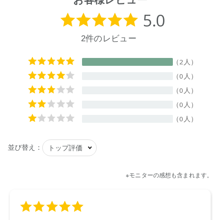
店舗でお問い合わせの際には、下記品番をお伝え下さい。
9420015011647
【店舗発売日】
CosmeKitchen 2026/4/1
Biople 2026/4/1
ecostore 2026/4/1
※店舗での取り扱いや詳しい在庫状況につきましては、各店舗
にお問い合わせください。
※発売日は予告なく変更する可能性がございます。予めご了承
ください。
※通常はご注文より１～３営業日での発送となります。
商品によっては、お届けまで１～２週間かかる場合がござい
ますので予めご了承ください。
●パッケージはリニューアル等の理由により、写真と異なる場
合がございます。
●パッケージのリニューアル等の理由により、成分・処方が記
載と異なる場合がございます。
●予告なくパッケージ仕様が変更になる場合がございます。