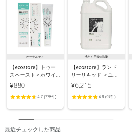
オーラルケア
洗たく用液体洗剤
【ecostore】トゥー
【ecostore】ランド
スペースト＜ホワイ
リーリキッド ＜ユー
トニング＞ 100g
カリ＞ 5L
¥880
¥6,215
最近チェックした商品