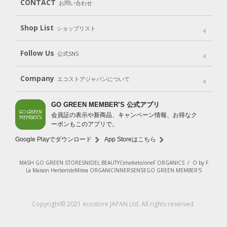
CONTACT
お問い合わせ
Goods
Kit
（グッズ）
（WEB限定キット）
Shop List
Gift set
ショップリスト
（ギフトセット）
Shop List
GO GREEN CARD
Follow Us
公式SNS
LINE＠
Instagram
Facebook
X
Company
エコストアジャパンについて
会社案内
ご利用規約
プライバシーポリシー
GO GREEN MEMBER’S 公式アプリ
会員証の表示や新商品、キャンペーン情報、お得なク
特定商取引法に基づく表示
免責事項
ーポンもこのアプリで。
法人会員サービス
New Zealand Site
採用情報
Google Playでダウンロード
App Storeはこちら
MASH GO GREEN STORE
SNIDEL BEAUTY
Celvoke
to/one
F ORGANICS
/
O by F
La Maison Herboriste
Mitea ORGANIC
INNERSENSE
GO GREEN MEMBER'S
レビューを見る
Copyright© 2021 ecostore JAPAN Ltd. All rights reserved.
カートに入れる
¥715
（税込）