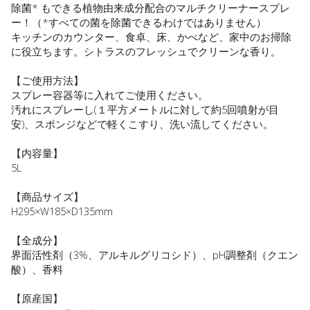
除菌* もできる植物由来成分配合のマルチクリーナースプレ
ー！（*すべての菌を除菌できるわけではありません）
キッチンのカウンター、食卓、床、かべなど、家中のお掃除
に役立ちます。シトラスのフレッシュでクリーンな香り。
【ご使用方法】
スプレー容器等に入れてご使用ください。
汚れにスプレーし(１平方メートルに対して約5回噴射が目
安)、スポンジなどで軽くこすり、洗い流してください。
【内容量】
5L
【商品サイズ】
H295×W185×D135mm
【全成分】
界面活性剤（3%、アルキルグリコシド）、pH調整剤（クエン
酸）、香料
【原産国】