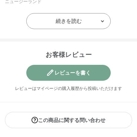
ニュージーランド
【メーカー品番】
店舗でお問い合わせの際には、下記品番をお伝え下さい。
続きを読む
9420015012422
【店舗発売日】
ecostore 2024/10/11
CosmeKitchen 2024/10/11
お客様レビュー
Biople 2024/10/11
※店舗での取り扱いや詳しい在庫状況につきましては、各店舗
レビューを書く
にお問い合わせください。
※発売日は予告なく変更する可能性がございます。予めご了承
レビューはマイページの購入履歴から投稿いただけます
ください。
※通常はご注文より１～３営業日での発送となります。
商品によっては、お届けまで１～２週間かかる場合がござい
ますので予めご了承ください。
この商品に関する問い合わせ
※代引き不可商品です。別の決済方法をご選択ください。
●パッケージはリニューアル等の理由により、写真と異なる場