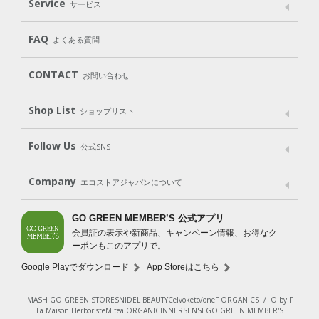
Service
サービス
遺伝子組み換えでない
Cleaning
Baby
Kids
（住居用洗剤）
（ベビー）
（キッズ）
User Guide
My Page
Mail Magazine
FAQ
よくある質問
Body
Hair
Oral care
（ボディ）
（ヘア）
（オーラルケア）
Subscription（定期便）
CONTACT
お問い合わせ
Goods
Kit
（グッズ）
（WEB限定キット）
Shop List
Gift set
ショップリスト
（ギフトセット）
Shop List
GO GREEN CARD
Follow Us
公式SNS
LINE＠
Instagram
Facebook
X
Company
エコストアジャパンについて
会社案内
ご利用規約
プライバシーポリシー
GO GREEN MEMBER’S 公式アプリ
会員証の表示や新商品、キャンペーン情報、お得なク
特定商取引法に基づく表示
免責事項
ーポンもこのアプリで。
法人会員サービス
New Zealand Site
採用情報
Google Playでダウンロード
App Storeはこちら
MASH GO GREEN STORE
SNIDEL BEAUTY
Celvoke
to/one
F ORGANICS
/
O by F
La Maison Herboriste
Mitea ORGANIC
INNERSENSE
GO GREEN MEMBER'S