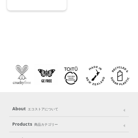
About
エコストアについて
メッセージ
ブランドストーリー
製品へのこだわり
Products
商品カテゴリー
パッケージへのこだわり
動物実験をしない
Laundry
Dish
（洗たく用洗剤）
（食器用洗剤）