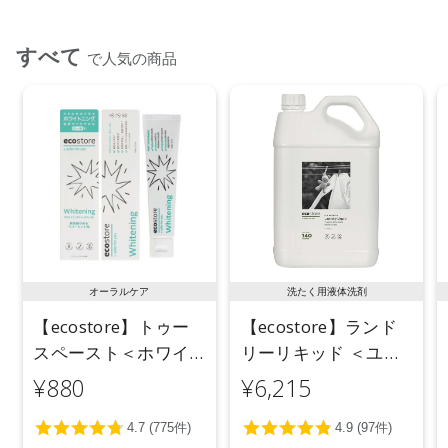
合がございます。
●パッケージのリニューアル等の理由により、成分・処方が記
すべて
で人気の商品
載と異なる場合がございます。
●予告なくパッケージ仕様が変更になる場合がございます。
オーラルケア
洗たく用液体洗剤
【ecostore】トゥー
【ecostore】ランド
スペースト＜ホワイ
リーリキッド ＜ユー
トニング＞ 100g
カリ＞ 5L
¥880
¥6,215