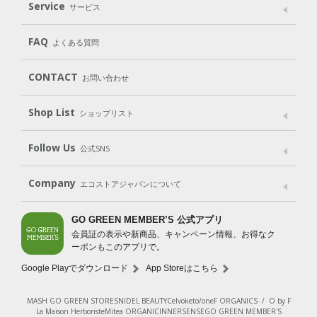
Laundry
Dish
（洗たく用洗剤）
（食器用洗剤）
Service
サービス
遺伝子組み換えでない
Cleaning
Baby
Kids
（住居用洗剤）
（ベビー）
（キッズ）
User Guide
My Page
Mail Magazine
FAQ
よくある質問
Body
Hair
Oral care
（ボディ）
（ヘア）
（オーラルケア）
Subscription（定期便）
CONTACT
お問い合わせ
Goods
Kit
（グッズ）
（WEB限定キット）
Shop List
Gift set
ショップリスト
（ギフトセット）
Shop List
GO GREEN CARD
Follow Us
公式SNS
LINE＠
Instagram
Facebook
X
Company
エコストアジャパンについて
会社案内
ご利用規約
プライバシーポリシー
GO GREEN MEMBER’S 公式アプリ
会員証の表示や新商品、キャンペーン情報、お得なク
特定商取引法に基づく表示
免責事項
ーポンもこのアプリで。
法人会員サービス
New Zealand Site
採用情報
Google Playでダウンロード
App Storeはこちら
MASH GO GREEN STORE
SNIDEL BEAUTY
Celvoke
to/one
F ORGANICS
/
O by F
La Maison Herboriste
Mitea ORGANIC
INNERSENSE
GO GREEN MEMBER'S