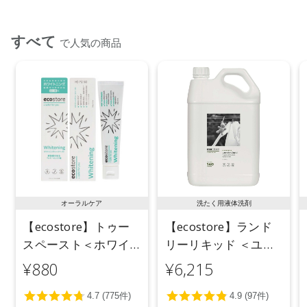
すべて
で人気の商品
オーラルケア
洗たく用液体洗剤
【ecostore】トゥー
【ecostore】ランド
スペースト＜ホワイ
リーリキッド ＜ユー
トニング＞ 100g
カリ＞ 5L
¥880
¥6,215