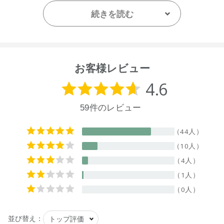
剤、香料
続きを読む
【プラマーク】
ボトル、キャップ
【原産国】
ニュージーランド
お客様レビュー
【メーカー品番】
店舗でお問い合わせの際には、下記品番をお伝え下さい。
9420015012583
※通常はご注文より１～３営業日での発送となります。
商品によっては、お届けまで１～２週間かかる場合がござい
ますので予めご了承ください。
●パッケージはリニューアル等の理由により、写真と異なる場
合がございます。
●パッケージのリニューアル等の理由により、成分・処方が記
載と異なる場合がございます。
●予告なくパッケージ仕様が変更になる場合がございます。