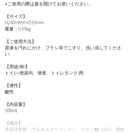
※ご使用の際は蓋を開けてお使いください。
【サイズ】
H240×W91×D53mm
重量：0.55kg
【ご使用方法】
原液を汚れにかけ、ブラシ等でこすり、洗い流してくださ
い。
【用途(例)】
トイレ(便器内、便座、トイレタンク)用
【液性】
酸性
【内容量】
500mL
【成分】
界面活性剤（アルキルグリコシド）、クエン酸（6%)、増粘