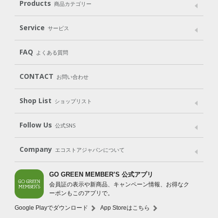
メッセージ
ブランドストーリー
製品へのこだわり
Products
商品カテゴリー
パッケージへのこだわり
動物実験をしない
Laundry
Dish
（洗たく用洗剤）
（食器用洗剤）
Service
サービス
遺伝子組み換えでない
Cleaning
Baby
Kids
（住居用洗剤）
（ベビー）
（キッズ）
User Guide
My Page
Mail Magazine
FAQ
よくある質問
Body
Hair
Oral care
（ボディ）
（ヘア）
（オーラルケア）
Subscription（定期便）
CONTACT
お問い合わせ
Goods
Kit
（グッズ）
（WEB限定キット）
Shop List
Gift set
ショップリスト
（ギフトセット）
Shop List
GO GREEN CARD
Follow Us
公式SNS
LINE＠
Instagram
Facebook
X
Company
エコストアジャパンについて
会社案内
ご利用規約
プライバシーポリシー
GO GREEN MEMBER’S 公式アプリ
会員証の表示や新商品、キャンペーン情報、お得なク
特定商取引法に基づく表示
免責事項
ーポンもこのアプリで。
法人会員サービス
New Zealand Site
採用情報
Google Playでダウンロード
App Storeはこちら