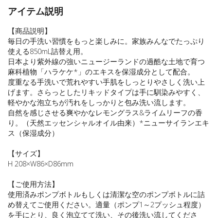
アイテム説明
【商品説明】
毎日の手洗い習慣をもっと楽しみに。家族みんなでたっぷり
使える850mL詰替え用。
日本より紫外線の強いニュージーランドの過酷な土地で育つ
麻科植物「ハラケケ*」のエキスを保湿成分として配合。
度重なる手洗いで荒れやすい手肌をしっとりやさしく洗い上
げます。さらっとしたリキッドタイプは手に馴染みやすく、
軽やかな泡立ちが汚れをしっかりと包み洗い流します。
自然を感じさせる爽やかなレモングラス&ライムリーフの香
り。（天然エッセンシャルオイル由来）*ニューサイランエキ
ス（保湿成分）
【サイズ】
H 208×W86×D86mm
【ご使用方法】
使用済みポンプボトルもしくは清潔な空のポンプボトルに詰
め替えてご使用ください。適量（ポンプ1～2プッシュ程度）
を手にとり、良く泡立てて洗い、その後洗い流してくださ