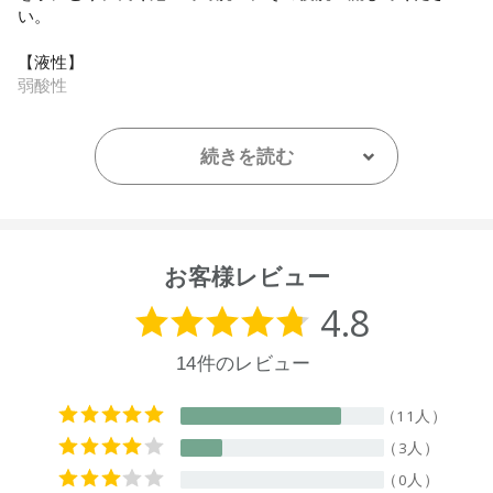
い。
【液性】
弱酸性
【内容量】
850mL
続きを読む
【全成分】
水、ココアルキル硫酸Ｎａ、ココイルグルタミン酸Ｎａ、塩
化アンモニウム、ラウロアンホ酢酸Ｎａ、ヤシ油アルキルグ
ルコシド、ニューサイランエキス、オレイン酸グリセリル、
お客様レビュー
グリセリン、インドレモングラス葉油、香料、クエン酸、デ
ヒドロ酢酸、ベンジルアルコール
【原産国】
ニュージーランド
【メーカー品番】
店舗でお問い合わせの際には、下記品番をお伝え下さい。
9420015014822