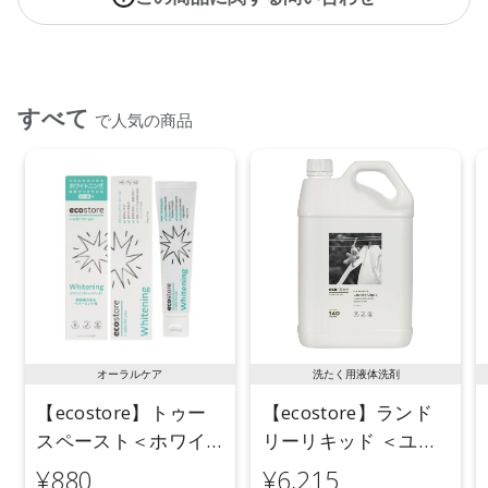
すべて
で人気の商品
オーラルケア
洗たく用液体洗剤
【ecostore】トゥー
【ecostore】ランド
スペースト＜ホワイ
リーリキッド ＜ユー
トニング＞ 100g
カリ＞ 5L
¥880
¥6,215