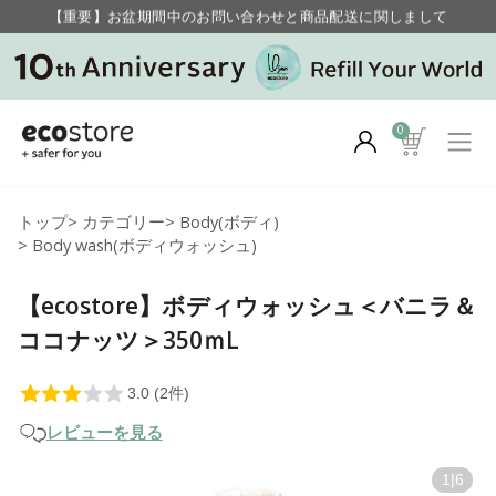
【重要】お盆期間中のお問い合わせと商品配送に関しまして
毎月お得にポイントが貯まる！ “月のポイントアップデー”
0
トップ
>
カテゴリー
>
Body(ボディ)
>
Body wash(ボディウォッシュ)
【ecostore】ボディウォッシュ＜バニラ＆
ココナッツ＞350ｍL
レビューを見る
1
|
6