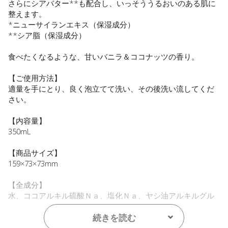
さらにシアバター**も配合し、いっそううるおいのある肌に
整えます。
*ニューサイランエキス（保湿成分）
**シア脂（保湿成分）
食べたくなるような、甘いバニラ＆ココナッツの香り。
【ご使用方法】
適量を手にとり、良く泡立てて洗い、その後洗い流してくだ
さい。
【内容量】
350mL
【商品サイズ】
159×73×73mm
【全成分】
水、ココアルキル硫酸Ｎａ、塩化Ｎａ、ヤシ油アルキルグル
コシド、デシルグルコシド、ラウロアンホ酢酸Ｎａ、ベタイ
ン、ニューサイランエキス、グリセリン、シア脂、加水分解
続きを読む
ホホバエステル、ヒドロキシプロピルグアーヒドロキシプロ