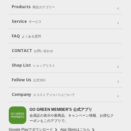
メッセージ
ブランドストーリー
製品へのこだわり
Products
商品カテゴリー
パッケージへのこだわり
動物実験をしない
Laundry
Dish
（洗たく用洗剤）
（食器用洗剤）
Service
サービス
遺伝子組み換えでない
Cleaning
Baby
Kids
（住居用洗剤）
（ベビー）
（キッズ）
User Guide
My Page
Mail Magazine
FAQ
よくある質問
Body
Hair
Oral care
（ボディ）
（ヘア）
（オーラルケア）
Subscription（定期便）
CONTACT
お問い合わせ
Goods
Kit
（グッズ）
（WEB限定キット）
Shop List
Gift set
ショップリスト
（ギフトセット）
Shop List
GO GREEN CARD
Follow Us
公式SNS
LINE＠
Instagram
Facebook
X
Company
エコストアジャパンについて
会社案内
ご利用規約
プライバシーポリシー
GO GREEN MEMBER’S 公式アプリ
会員証の表示や新商品、キャンペーン情報、お得なク
特定商取引法に基づく表示
免責事項
ーポンもこのアプリで。
法人会員サービス
New Zealand Site
採用情報
Google Playでダウンロード
App Storeはこちら