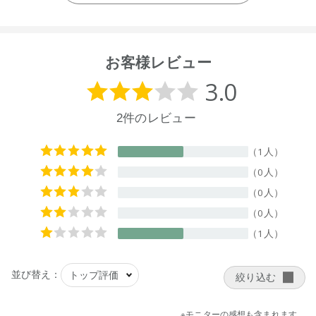
ピルトリモニウムクロリド、グルタミン酸ジ酢酸４Ｎａ、ク
エン酸、デヒドロ酢酸、ベンジルアルコール、香料
【原産国】
お客様レビュー
ニュージーランド
【メーカー品番】
店舗でお問い合わせの際には、下記品番をお伝え下さい。
9420015015751
【店舗発売日】
ecostore 2025/6
CosmeKitchen 2025/6/18
Biople 2025/6/18
※店舗での取り扱いや詳しい在庫状況につきましては、各店舗
にお問い合わせください。
※発売日は予告なく変更する可能性がございます。予めご了承
ください。
※通常はご注文より１～３営業日での発送となります。