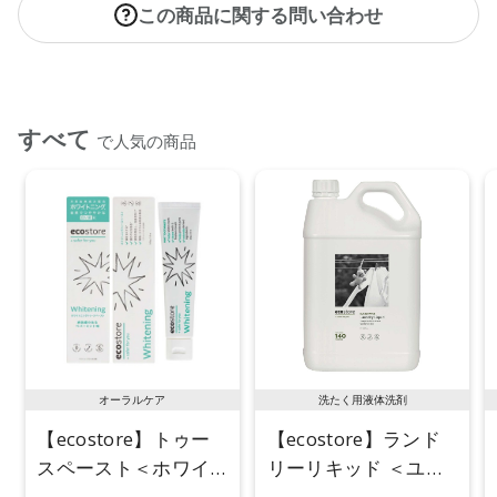
この商品に関する問い合わせ
すべて
で人気の商品
オーラルケア
洗たく用液体洗剤
【ecostore】トゥー
【ecostore】ランド
スペースト＜ホワイ
リーリキッド ＜ユー
トニング＞ 100g
カリ＞ 5L