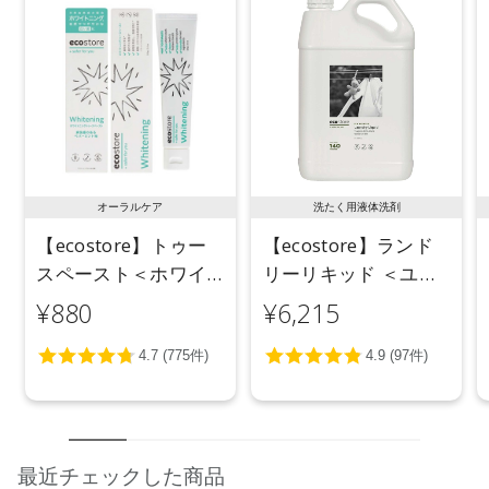
●パッケージはリニューアル等の理由により、写真と異なる場
合がございます。
●パッケージのリニューアル等の理由により、成分・処方が記
載と異なる場合がございます。
●予告なくパッケージ仕様が変更になる場合がございます。
オーラルケア
洗たく用液体洗剤
【ecostore】トゥー
【ecostore】ランド
スペースト＜ホワイ
リーリキッド ＜ユー
トニング＞ 100g
カリ＞ 5L
¥880
¥6,215
最近チェックした商品