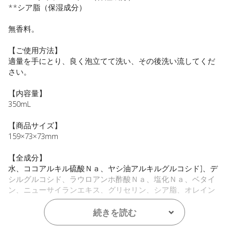
**シア脂（保湿成分）
無香料。
【ご使用方法】
適量を手にとり、良く泡立てて洗い、その後洗い流してくだ
さい。
【内容量】
350mL
【商品サイズ】
159×73×73mm
【全成分】
水、ココアルキル硫酸Ｎａ、ヤシ油アルキルグルコシド]、デ
シルグルコシド、ラウロアンホ酢酸Ｎａ、塩化Ｎａ、ベタイ
ン、ニューサイランエキス、グリセリン、シア脂、オレイン
酸グリセリル、ヒドロキシプロピルグアーヒドロキシプロピ
ルトリモニウムクロリド、グルタミン酸ジ酢酸４Ｎａ、クエ
続きを読む
ン酸、デヒドロ酢酸、ベンジルアルコール