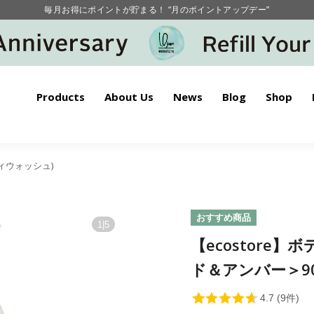
毎月お得にポイントが貯まる！ “月のポイントアップデー”
【重要】お盆期間中のお問い合わせと商品配送に関しまして
毎月お得にポイントが貯まる！ “月のポイントアップデー”
Products
About Us
News
Blog
Shop
ボディウォッシュ)
おすすめ商品
1
|
5
【ecostore
ド＆アンバー＞90