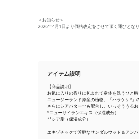
＜お知らせ＞
2026年4月1日より価格改定をさせて頂く運びと
アイテム説明
【商品説明】
お気に入りの香りに包まれて身体を洗うひと時
ニュージーランド原産の植物、「ハラケケ*」
さらにシアバター**も配合し、いっそううる
*ニューサイランエキス（保湿成分）
**シア脂（保湿成分）
エキゾチックで芳醇なサンダルウッド＆アンバ