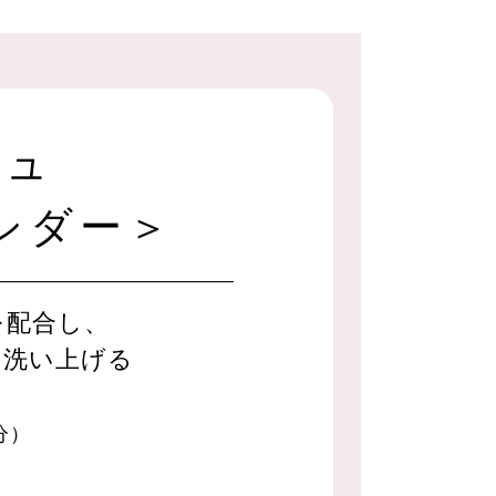
シュ
シダー＞
を配合し、
く洗い上げる
分）