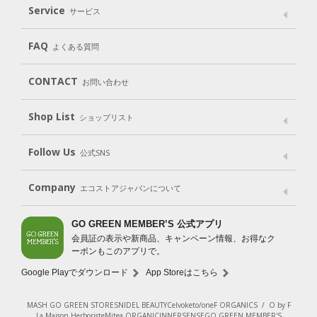
Laundry
Dish
（洗たく用洗剤）
（食器用洗剤）
Service
サービス
遺伝子組み換えでない
Cleaning
Baby
Kids
（住居用洗剤）
（ベビー）
（キッズ）
User Guide
My Page
Mail Magazine
FAQ
よくある質問
Body
Hair
Oral care
（ボディ）
（ヘア）
（オーラルケア）
Subscription（定期便）
CONTACT
お問い合わせ
Goods
Kit
（グッズ）
（WEB限定キット）
Shop List
Gift set
ショップリスト
（ギフトセット）
Shop List
GO GREEN CARD
Follow Us
公式SNS
LINE＠
Instagram
Facebook
X
Company
エコストアジャパンについて
会社案内
ご利用規約
プライバシーポリシー
GO GREEN MEMBER’S 公式アプリ
会員証の表示や新商品、キャンペーン情報、お得なク
特定商取引法に基づく表示
免責事項
ーポンもこのアプリで。
法人会員サービス
New Zealand Site
採用情報
Google Playでダウンロード
App Storeはこちら
MASH GO GREEN STORE
SNIDEL BEAUTY
Celvoke
to/one
F ORGANICS
/
O by F
La Maison Herboriste
Mitea ORGANIC
INNERSENSE
GO GREEN MEMBER'S