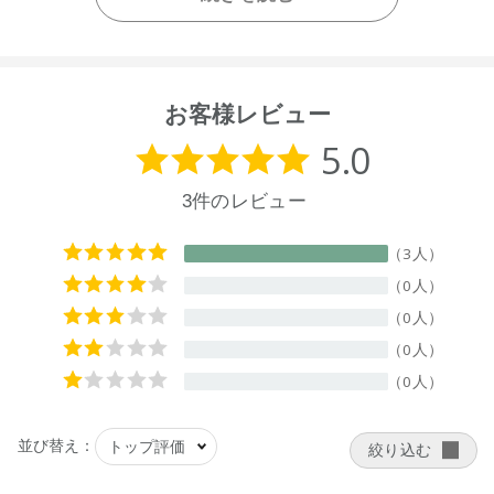
ルタミン酸Ｎａ、クエン酸、ラウロアンホ酢酸Ｎａ、ヤシ油
アルキルグルコシド、ニューサイランエキス、オレイン酸グ
リセリル、グリセリン、香料、ベンジルアルコール、デヒド
ロ酢酸
お客様レビュー
【原産国】
ニュージーランド
【メーカー品番】
店舗でお問い合わせの際には、下記品番をお伝え下さい。
9420015015867
【店舗発売日】
ecostore 2024/10/11
CosmeKitchen 2024/10/18
Biople 2024/10/18
※店舗での取り扱いや詳しい在庫状況につきましては、各店舗
にお問い合わせください。
※発売日は予告なく変更する可能性がございます。予めご了承
ください。