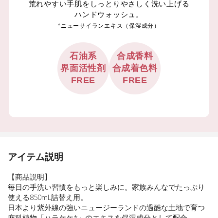
荒れやすい手肌をしっとりやさしく洗い上げる
ハンドウォッシュ。
*ニューサイランエキス（保湿成分）
石油系
合成香料
界面活性剤
合成着色料
FREE
FREE
アイテム説明
【商品説明】
毎日の手洗い習慣をもっと楽しみに。家族みんなでたっぷり
使える850mL詰替え用。
日本より紫外線の強いニュージーランドの過酷な土地で育つ
麻科植物「ハラケケ*」のエキスを保湿成分として配合。