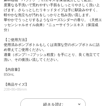
度重なる手洗いで荒れやすい手肌をしっとりやさしく洗い上
げます。さらっとしたリキッドタイプは手に馴染みやすく、
軽やかな泡立ちが汚れをしっかりと包み洗い流します。
華やかでうっとりするようなローズ&シダーの香り。（天然エ
ッセンシャルオイル由来）*ニューサイランエキス（保湿成
分）
【ご使用方法】
使用済みポンプボトルもしくは清潔な空のポンプボトルに詰
め替えてご使用ください。
適量（ポンプ1～2プッシュ程度）を手にとり、良く泡立てて
洗い、その後洗い流してください。
【内容量】
850mL
【商品サイズ】
208×86×86mm
【全成分】
水、ココアルキル硫酸Ｎａ、塩化アンモニウム、ココイルグ
続きを読む