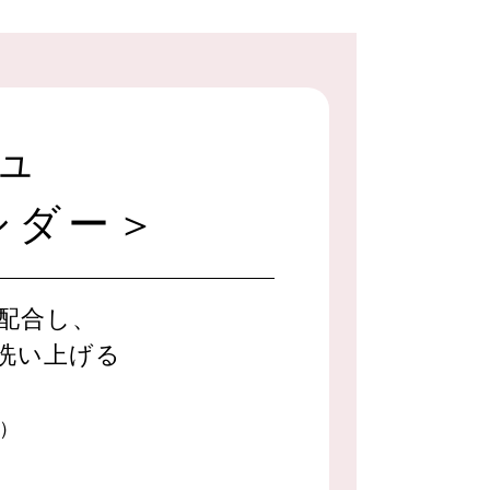
ュ
シダー＞
配合し、
洗い上げる
）