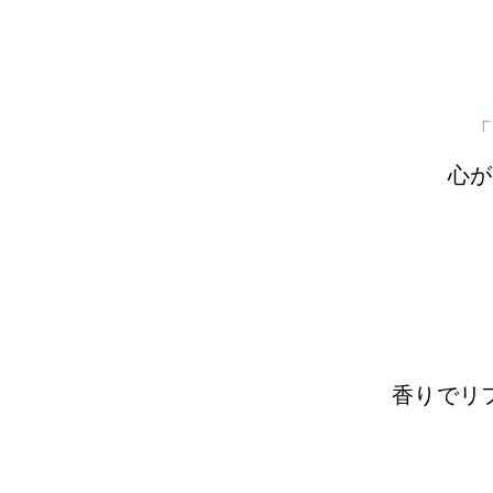
「
心が
香りでリ