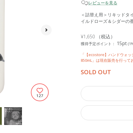
レビューを見る
＜詰替え用＞リキッドタ
イルドローズ＆シダーの
¥1,650
（税込）
15pt
獲得予定ポイント：
(1
「【ecostore】ハンドウ
850mL」は現在販売を行って
SOLD OUT
127