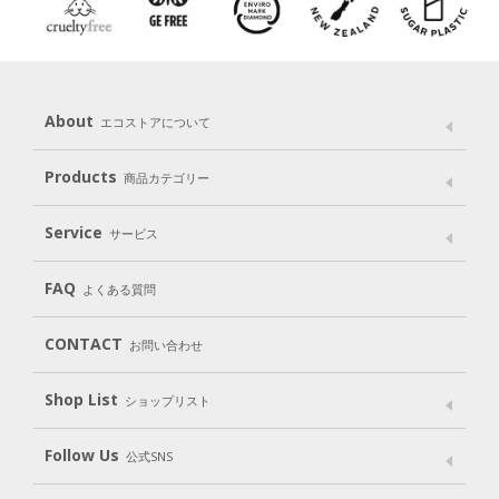
About
エコストアについて
メッセージ
ブランドストーリー
製品へのこだわり
Products
商品カテゴリー
パッケージへのこだわり
動物実験をしない
Laundry
Dish
（洗たく用洗剤）
（食器用洗剤）
Service
サービス
遺伝子組み換えでない
Cleaning
Baby
Kids
（住居用洗剤）
（ベビー）
（キッズ）
User Guide
My Page
Mail Magazine
FAQ
よくある質問
Body
Hair
Oral care
（ボディ）
（ヘア）
（オーラルケア）
Subscription（定期便）
CONTACT
お問い合わせ
Goods
Kit
（グッズ）
（WEB限定キット）
Shop List
Gift set
ショップリスト
（ギフトセット）
Shop List
GO GREEN CARD
Follow Us
公式SNS