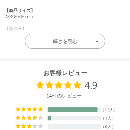
【商品サイズ】
228×86×86mm
【全成分】
水、ココアルキル硫酸Ｎａ、塩化Ｎａ、ヤシ油アルキルグル
コシド、デシルグルコシド、ラウロアンホ酢酸Ｎａ、ベタイ
続きを読む
ン、ニューサイランエキス、グリセリン、シア脂、オレイン
酸グリセリル、ヒドロキシプロピルグアーヒドロキシプロピ
ルトリモニウムクロリド、グルタミン酸ジ酢酸４Ｎａ、イン
ドレモングラス葉油、香料、クエン酸、デヒドロ酢酸、ベン
ジルアルコール
お客様レビュー
【原産国】
ニュージーランド
【メーカー品番】
店舗でお問い合わせの際には、下記品番をお伝え下さい。
9420015016000
【店舗発売日】