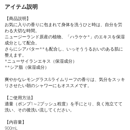
アイテム説明
【商品説明】
お気に入りの香りに包まれて身体を洗うひと時は、自分を労
わる大切な時間。
ニュージーランド原産の植物、「ハラケケ*」のエキスを保湿
成分として配合。
さらにシアバター**も配合し、いっそううるおいのある肌に
整えます。
*ニューサイランエキス（保湿成分）
**シア脂（保湿成分）
爽やかなレモングラス&ライムリーフの香りは、気分をスッキ
リさせたい朝のシャワーにもオススメです。
【ご使用方法】
適量（ポンプ1～2プッシュ程度）を手にとり、良く泡立てて
洗い、その後洗い流してください。
【内容量】
900mL