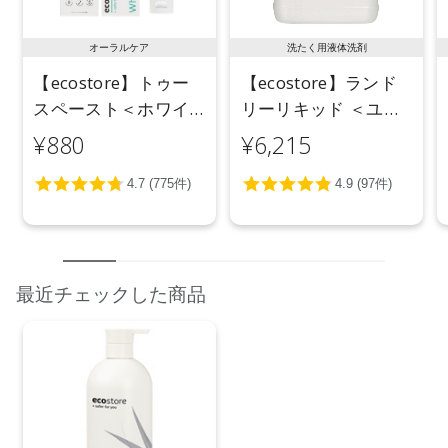
オーラルケア
洗たく用液体洗剤
【ecostore】トゥー
【ecostore】ランド
スペースト＜ホワイ
リーリキッド ＜ユー
トニング＞ 100g
カリ＞ 5L
¥880
¥6,215
最近チェックした商品