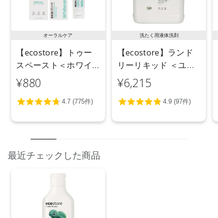
オーラルケア
洗たく用液体洗剤
【ecostore】トゥー
【ecostore】ランド
スペースト＜ホワイ
リーリキッド ＜ユー
トニング＞ 100g
カリ＞ 5L
¥880
¥6,215
最近チェックした商品