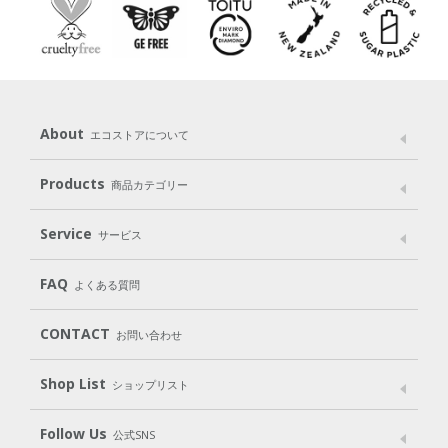
About
エコストアについて
メッセージ
ブランドストーリー
製品へのこだわり
Products
商品カテゴリー
パッケージへのこだわり
動物実験をしない
Laundry
Dish
（洗たく用洗剤）
（食器用洗剤）
Service
サービス
遺伝子組み換えでない
Cleaning
Baby
Kids
（住居用洗剤）
（ベビー）
（キッズ）
User Guide
My Page
Mail Magazine
FAQ
よくある質問
Body
Hair
Oral care
（ボディ）
（ヘア）
（オーラルケア）
Subscription（定期便）
CONTACT
お問い合わせ
Goods
Kit
（グッズ）
（WEB限定キット）
Shop List
Gift set
ショップリスト
（ギフトセット）
Shop List
GO GREEN CARD
Follow Us
公式SNS