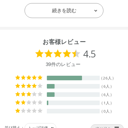
【プラマーク】
続きを読む
容器キャップ
【原産国】
ニュージーランド
お客様レビュー
【メーカー品番】
店舗でお問い合わせの際には、下記品番をお伝え下さい。
9420015017052
※通常はご注文より１～３営業日での発送となります。
商品によっては、お届けまで１～２週間かかる場合がござい
ますので予めご了承ください。
●パッケージはリニューアル等の理由により、写真と異なる場
合がございます。
●パッケージのリニューアル等の理由により、成分・処方が記
載と異なる場合がございます。
●予告なくパッケージ仕様が変更になる場合がございます。