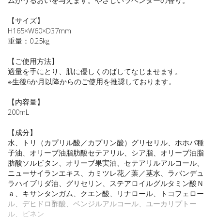
ムがうるおいを与えます。やさしいラベンダーの香り。
【サイズ】
H165×W60×D37mm
重量：0.25kg
【ご使用方法】
適量を手にとり、肌に優しくのばしてなじませます。
※生後6か月以降からのご使用を推奨しております。
【内容量】
200mL
【成分】
水、トリ（カプリル酸／カプリン酸）グリセリル、ホホバ種
子油、オリーブ油脂肪酸セテアリル、シア脂、オリーブ油脂
肪酸ソルビタン、オリーブ果実油、セテアリルアルコール、
ニューサイランエキス、カミツレ花／葉／茎水、ラバンデュ
ラハイブリダ油、グリセリン、ステアロイルグルタミン酸Ｎ
ａ、キサンタンガム、クエン酸、リナロール、トコフェロー
ル、デヒドロ酢酸、ベンジルアルコール、ユーカリプトー
ル、ピネン