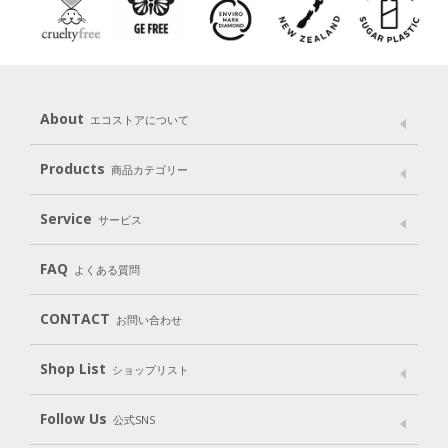
About
エコストアについて
メッセージ
ブランドストーリー
製品へのこだわり
Products
商品カテゴリー
パッケージへのこだわり
動物実験をしない
Laundry
Dish
（洗たく用洗剤）
（食器用洗剤）
Service
サービス
遺伝子組み換えでない
Cleaning
Baby
Kids
（住居用洗剤）
（ベビー）
（キッズ）
User Guide
My Page
Mail Magazine
FAQ
よくある質問
Body
Hair
Oral care
（ボディ）
（ヘア）
（オーラルケア）
Subscription（定期便）
CONTACT
お問い合わせ
Goods
Kit
（グッズ）
（WEB限定キット）
Shop List
Gift set
ショップリスト
（ギフトセット）
Shop List
GO GREEN CARD
Follow Us
公式SNS