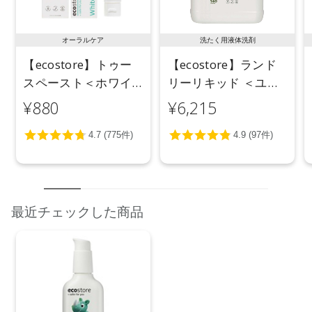
オーラルケア
洗たく用液体洗剤
【ecostore】トゥー
【ecostore】ランド
スペースト＜ホワイ
リーリキッド ＜ユー
トニング＞ 100g
カリ＞ 5L
¥880
¥6,215
最近チェックした商品