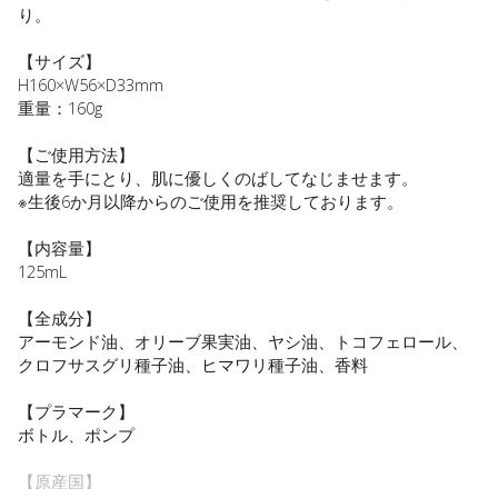
り。
【サイズ】
H160×W56×D33mm
重量：160g
【ご使用方法】
適量を手にとり、肌に優しくのばしてなじませます。
※生後6か月以降からのご使用を推奨しております。
【内容量】
125mL
【全成分】
アーモンド油、オリーブ果実油、ヤシ油、トコフェロール、
クロフサスグリ種子油、ヒマワリ種子油、香料
【プラマーク】
ボトル、ポンプ
【原産国】