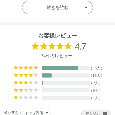
ニュージーランド
続きを読む
【メーカー品番】
店舗でお問い合わせの際には、下記品番をお伝え下さい。
9420015017328
※お届けまで１～２週間かかる場合がございますのでご了承く
お客様レビュー
ださい。
●こちらの商品は空輸禁止商品です。北海道ならびに沖縄への
発送は、お届け予定日よりも遅れる場合がございます。
●パッケージはリニューアル等の理由により、写真と異なる場
合がございます。
●パッケージのリニューアル等の理由により、成分・処方が記
載と異なる場合がございます。
●予告なくパッケージ仕様が変更になる場合がございます。