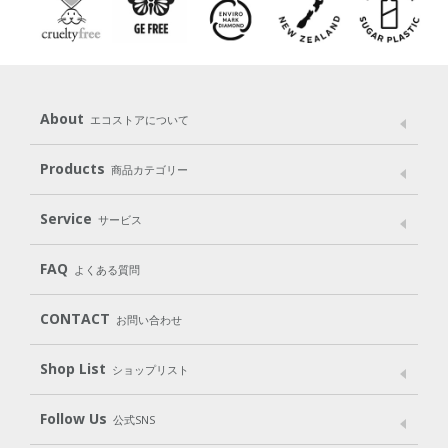
About
エコストアについて
メッセージ
ブランドストーリー
製品へのこだわり
Products
商品カテゴリー
パッケージへのこだわり
動物実験をしない
Laundry
Dish
（洗たく用洗剤）
（食器用洗剤）
Service
サービス
遺伝子組み換えでない
Cleaning
Baby
Kids
（住居用洗剤）
（ベビー）
（キッズ）
User Guide
My Page
Mail Magazine
FAQ
よくある質問
Body
Hair
Oral care
（ボディ）
（ヘア）
（オーラルケア）
Subscription（定期便）
CONTACT
お問い合わせ
Goods
Kit
（グッズ）
（WEB限定キット）
Shop List
Gift set
ショップリスト
（ギフトセット）
Shop List
GO GREEN CARD
Follow Us
公式SNS