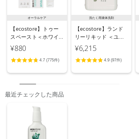
オーラルケア
洗たく用液体洗剤
【ecostore】トゥー
【ecostore】ランド
スペースト＜ホワイ
リーリキッド ＜ユー
トニング＞ 100g
カリ＞ 5L
¥880
¥6,215
最近チェックした商品