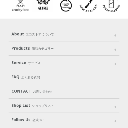
About
エコストアについて
メッセージ
ブランドストーリー
製品へのこだわり
Products
商品カテゴリー
パッケージへのこだわり
動物実験をしない
Laundry
Dish
（洗たく用洗剤）
（食器用洗剤）
Service
サービス
遺伝子組み換えでない
Cleaning
Baby
Kids
（住居用洗剤）
（ベビー）
（キッズ）
User Guide
My Page
Mail Magazine
FAQ
よくある質問
Body
Hair
Oral care
（ボディ）
（ヘア）
（オーラルケア）
Subscription（定期便）
CONTACT
お問い合わせ
Goods
Kit
（グッズ）
（WEB限定キット）
Shop List
Gift set
ショップリスト
（ギフトセット）
Shop List
GO GREEN CARD
Follow Us
公式SNS