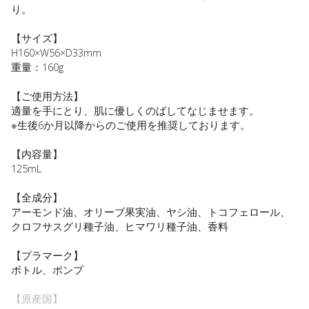
り。
【サイズ】
H160×W56×D33mm
重量：160g
【ご使用方法】
適量を手にとり、肌に優しくのばしてなじませます。
※生後6か月以降からのご使用を推奨しております。
【内容量】
125mL
【全成分】
アーモンド油、オリーブ果実油、ヤシ油、トコフェロール、
クロフサスグリ種子油、ヒマワリ種子油、香料
【プラマーク】
ボトル、ポンプ
【原産国】