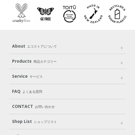
About
エコストアについて
メッセージ
ブランドストーリー
製品へのこだわり
Products
商品カテゴリー
パッケージへのこだわり
動物実験をしない
Laundry
Dish
（洗たく用洗剤）
（食器用洗剤）
Service
サービス
遺伝子組み換えでない
Cleaning
Baby
Kids
（住居用洗剤）
（ベビー）
（キッズ）
User Guide
My Page
Mail Magazine
FAQ
よくある質問
Body
Hair
Oral care
（ボディ）
（ヘア）
（オーラルケア）
Subscription（定期便）
CONTACT
お問い合わせ
Goods
Kit
（グッズ）
（WEB限定キット）
Shop List
Gift set
ショップリスト
（ギフトセット）
Shop List
GO GREEN CARD