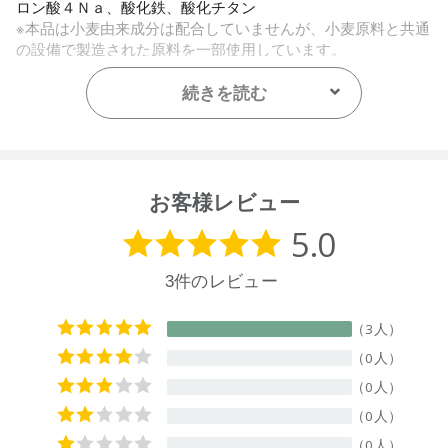
ロン酸４Ｎａ、酸化鉄、酸化チタン
※本品は小麦由来成分は配合していませんが、小麦原料と共通
の設備で製造された原料を一部使用しています。
【原産国】
続きを読む
ニュージーランド
【メーカー品番】
店舗でお問い合わせの際には、下記品番をお伝え下さい。
9420015017588
お客様レビュー
【店舗発売日】
ecostore 2024/9/2
※店舗での取り扱いや詳しい在庫状況につきましては、各店舗
にお問い合わせください。
※発売日は予告なく変更する可能性がございます。予めご了承
ください。
※通常はご注文より１～３営業日での発送となります。
商品によっては、お届けまで１～２週間かかる場合がござい