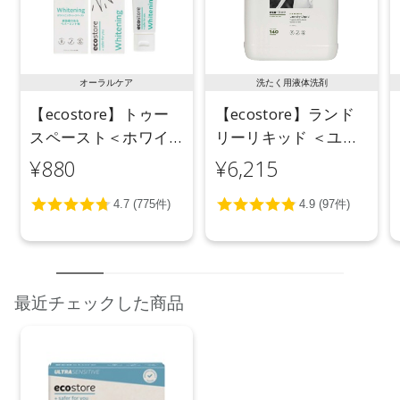
オーラルケア
洗たく用液体洗剤
【ecostore】トゥー
【ecostore】ランド
スペースト＜ホワイ
リーリキッド ＜ユー
トニング＞ 100g
カリ＞ 5L
¥880
¥6,215
最近チェックした商品