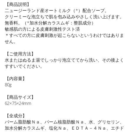
【商品説明】
二ュージーランド産オートミルク（*）配合ソープ。
クリーミーな泡立ちで肌を包み込みやさしく洗い上げます。
無香料。（*加水分解カラスムギ：整肌成分）
敏感肌の方による皮膚刺激性テスト済
＊すべての方に皮膚刺激が起こらないというわけではありま
せん。
【ご使用方法】
水またはぬるま湯でしっかり泡立ててから洗い、その後よく
すすいでください。
【内容量】
80g
【商品サイズ】
62×75×24mm
【全成分】
パーム脂肪酸Ｎａ、パーム核脂肪酸Ｎａ、水、グリセリン、
加水分解カラスムギ、塩化Ｎａ、ＥＤＴＡ－４Ｎａ、エチド