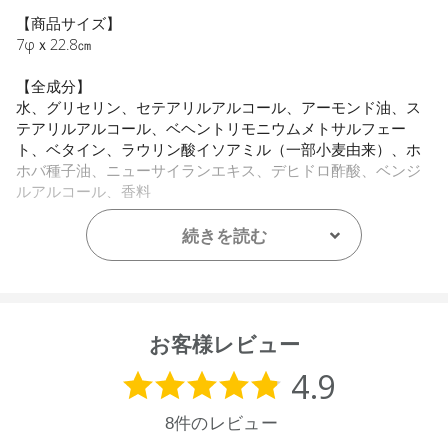
【商品サイズ】
7φｘ22.8㎝
【全成分】
水、グリセリン、セテアリルアルコール、アーモンド油、ス
テアリルアルコール、ベヘントリモニウムメトサルフェー
ト、ベタイン、ラウリン酸イソアミル（一部小麦由来）、ホ
ホバ種子油、ニューサイランエキス、デヒドロ酢酸、ベンジ
ルアルコール、香料
【原産国】
続きを読む
ニュージーランド
【メーカー品番】
店舗でお問い合わせの際には、下記品番をお伝え下さい。
9420015017960
お客様レビュー
【店舗発売日】
ecostore 2025/9/2
Biople 2025/10/1
CosmeKitchen 2025/10/1