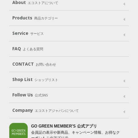
About
エコストアについて
メッセージ
ブランドストーリー
製品へのこだわり
Products
商品カテゴリー
パッケージへのこだわり
動物実験をしない
Laundry
Dish
（洗たく用洗剤）
（食器用洗剤）
Service
サービス
遺伝子組み換えでない
Cleaning
Baby
Kids
（住居用洗剤）
（ベビー）
（キッズ）
User Guide
My Page
Mail Magazine
FAQ
よくある質問
Body
Hair
Oral care
（ボディ）
（ヘア）
（オーラルケア）
Subscription（定期便）
CONTACT
お問い合わせ
Goods
Kit
（グッズ）
（WEB限定キット）
Shop List
Gift set
ショップリスト
（ギフトセット）
Shop List
GO GREEN CARD
Follow Us
公式SNS
LINE＠
Instagram
Facebook
X
Company
エコストアジャパンについて
会社案内
ご利用規約
プライバシーポリシー
GO GREEN MEMBER’S 公式アプリ
会員証の表示や新商品、キャンペーン情報、お得なク
特定商取引法に基づく表示
免責事項
ーポンもこのアプリで。