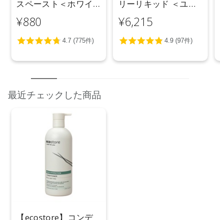
スペースト＜ホワイ
リーリキッド ＜ユー
トニング＞ 100g
カリ＞ 5L
¥880
¥6,215
最近チェックした商品
【ecostore】コンデ