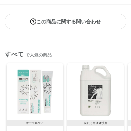
アミリスバルサミフェラ樹皮油、ダマスクバラ花エキス
【原産国】
ニュージーランド
この商品に関する問い合わせ
【メーカー品番】
店舗でお問い合わせの際には、下記品番をお伝え下さい。
9420015019049
すべて
で人気の商品
【店舗発売日】
ecostore 2025/4/25
CosmeKitchen 取り扱いなし
Biople 取り扱いなし
※店舗での取り扱いや詳しい在庫状況につきましては、各店舗
にお問い合わせください。
※発売日は予告なく変更する可能性がございます。予めご了承
ください。
※通常はご注文より１～３営業日での発送となります。
商品によっては、お届けまで１～２週間かかる場合がござい
オーラルケア
洗たく用液体洗剤
ますので予めご了承ください。