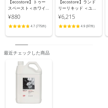
【ecostore】トゥー
【ecostore】ランド
※代引き不可商品です。別の決済方法をご選択ください。
スペースト＜ホワイ
リーリキッド ＜ユー
●パッケージはリニューアル等の理由により、写真と異なる場
トニング＞ 100g
カリ＞ 5L
¥880
¥6,215
合がございます。
●パッケージのリニューアル等の理由により、成分・処方が記
載と異なる場合がございます。
●予告なくパッケージ仕様が変更になる場合がございます。
最近チェックした商品