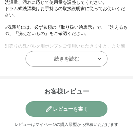
洗濯量、汚れに応じて使用量を調整してください。
ドラム式洗濯機はお手持ちの取扱説明書に従ってお使いくだ
さい。
※洗濯前には、必ず衣類の『取り扱い絵表示』で、「洗えるも
の」「洗えないもの」をご確認ください。
別売りの
5Lバルク用ポンプ
をご使用いただきますと、より簡
単に詰め替えが可能となります。
続きを読む
【内容量】
5L
【商品サイズ】
H295×W185×D135mm
お客様レビュー
【成分】
水、ビス(アシルオキシエチル)ヒドロキシエチルメチルアンモ
レビューを書く
ニウムメトサルフェートエステルクォート、イソプロパノー
ル、ベンジルアルコール、デヒドロ酢酸、塩化Ca、天然由来
レビューはマイページの購入履歴から投稿いただけます
香料、パチョリ葉油、シャムアンソクコウノキ樹脂エキス、