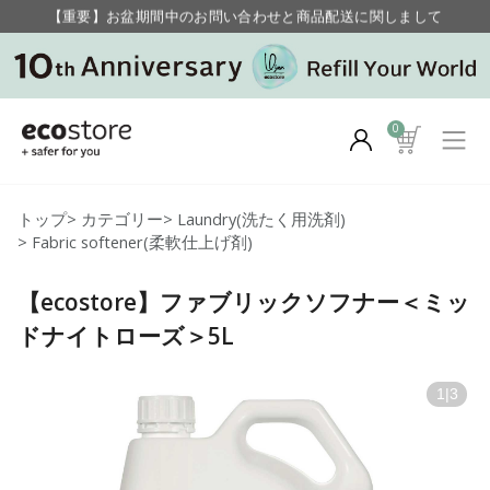
【重要】お盆期間中のお問い合わせと商品配送に関しまして
毎月お得にポイントが貯まる！ “月のポイントアップデー”
0
トップ
>
カテゴリー
>
Laundry(洗たく用洗剤)
>
Fabric softener(柔軟仕上げ剤)
【ecostore】ファブリックソフナー＜ミッ
ドナイトローズ＞5L
1
|
3