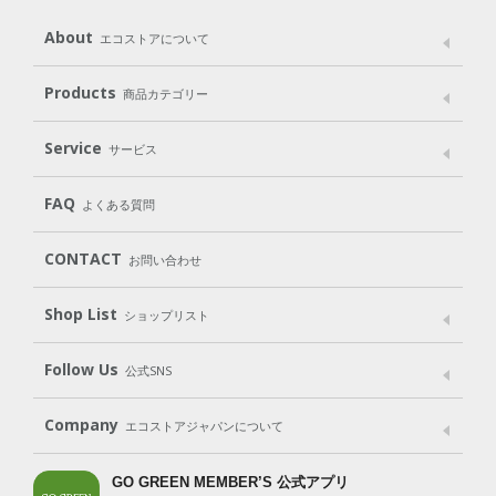
About
エコストアについて
メッセージ
ブランドストーリー
製品へのこだわり
Products
商品カテゴリー
パッケージへのこだわり
動物実験をしない
Laundry
Dish
（洗たく用洗剤）
（食器用洗剤）
Service
サービス
遺伝子組み換えでない
Cleaning
Baby
Kids
（住居用洗剤）
（ベビー）
（キッズ）
User Guide
My Page
Mail Magazine
FAQ
よくある質問
Body
Hair
Oral care
（ボディ）
（ヘア）
（オーラルケア）
Subscription（定期便）
CONTACT
お問い合わせ
Goods
Kit
（グッズ）
（WEB限定キット）
Shop List
Gift set
ショップリスト
（ギフトセット）
Shop List
GO GREEN CARD
Follow Us
公式SNS
LINE＠
Instagram
Facebook
X
Company
エコストアジャパンについて
会社案内
ご利用規約
プライバシーポリシー
GO GREEN MEMBER’S 公式アプリ