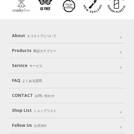
About
エコストアについて
メッセージ
ブランドストーリー
製品へのこだわり
Products
商品カテゴリー
パッケージへのこだわり
動物実験をしない
Laundry
Dish
（洗たく用洗剤）
（食器用洗剤）
Service
サービス
遺伝子組み換えでない
Cleaning
Baby
Kids
（住居用洗剤）
（ベビー）
（キッズ）
User Guide
My Page
Mail Magazine
FAQ
よくある質問
Body
Hair
Oral care
（ボディ）
（ヘア）
（オーラルケア）
Subscription（定期便）
CONTACT
お問い合わせ
Goods
Kit
（グッズ）
（WEB限定キット）
Shop List
Gift set
ショップリスト
（ギフトセット）
Shop List
GO GREEN CARD
Follow Us
公式SNS