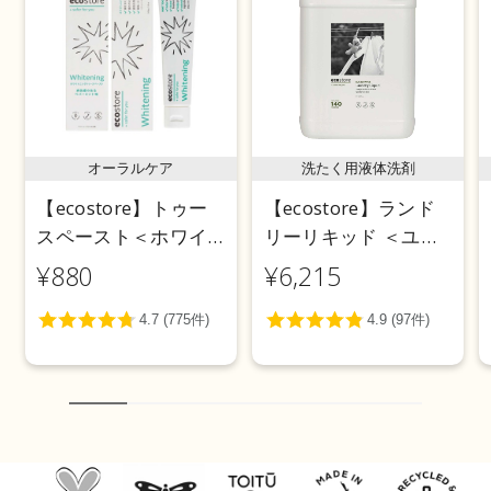
オーラルケア
洗たく用液体洗剤
【ecostore】トゥー
【ecostore】ランド
スペースト＜ホワイ
リーリキッド ＜ユー
トニング＞ 100g
カリ＞ 5L
¥880
¥6,215