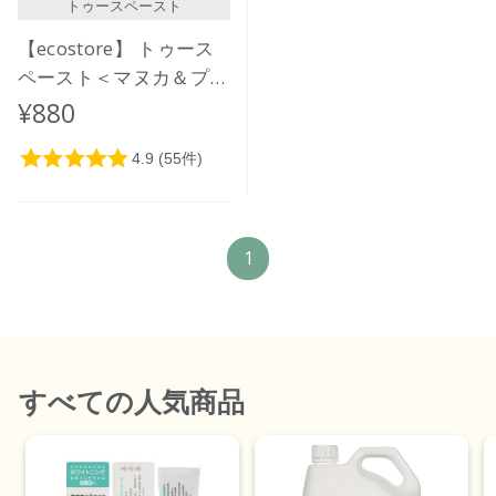
トゥースペースト
【ecostore】 トゥース
ペースト＜マヌカ＆プロ
ポリス＞100ｇ
¥880
1
すべて
の人気商品