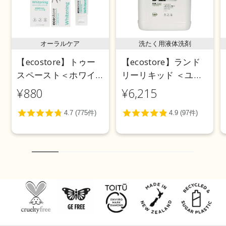
オーラルケア
洗たく用液体洗剤
【ecostore】トゥー
【ecostore】ランド
スペースト＜ホワイ
リーリキッド ＜ユー
トニング＞ 100g
カリ＞ 5L
¥880
¥6,215