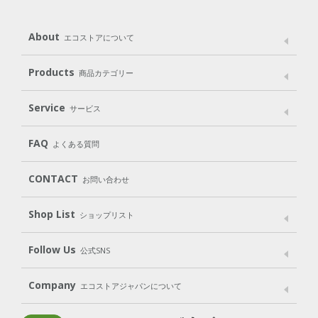
About
エコストアについて
メッセージ
ブランドストーリー
製品へのこだわり
Products
商品カテゴリー
パッケージへのこだわり
動物実験をしない
Laundry
Dish
（洗たく用洗剤）
（食器用洗剤）
Service
サービス
遺伝子組み換えでない
Cleaning
Baby
Kids
（住居用洗剤）
（ベビー）
（キッズ）
User Guide
My Page
Mail Magazine
FAQ
よくある質問
Body
Hair
Oral care
（ボディ）
（ヘア）
（オーラルケア）
Subscription（定期便）
CONTACT
お問い合わせ
Goods
Kit
（グッズ）
（WEB限定キット）
Shop List
Gift set
ショップリスト
（ギフトセット）
Shop List
GO GREEN CARD
Follow Us
公式SNS
LINE＠
Instagram
Facebook
X
Company
エコストアジャパンについて
会社案内
ご利用規約
プライバシーポリシー