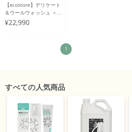
【ecostore】デリケート
＆ウールウォッシュ ＜
おしゃれ着用＞ バルク
¥22,990
20L
1
すべて
の人気商品