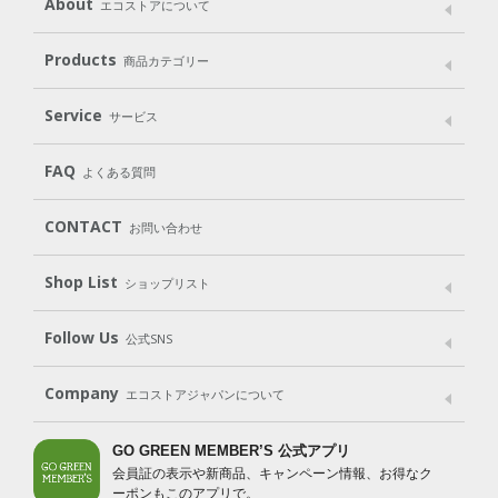
About
エコストアについて
メッセージ
ブランドストーリー
製品へのこだわり
Products
商品カテゴリー
パッケージへのこだわり
動物実験をしない
Laundry
Dish
（洗たく用洗剤）
（食器用洗剤）
Service
サービス
遺伝子組み換えでない
Cleaning
Baby
Kids
（住居用洗剤）
（ベビー）
（キッズ）
User Guide
My Page
Mail Magazine
FAQ
よくある質問
Body
Hair
Oral care
（ボディ）
（ヘア）
（オーラルケア）
Subscription（定期便）
CONTACT
お問い合わせ
Goods
Kit
（グッズ）
（WEB限定キット）
Shop List
Gift set
ショップリスト
（ギフトセット）
Shop List
GO GREEN CARD
Follow Us
公式SNS
LINE＠
Instagram
Facebook
X
Company
エコストアジャパンについて
会社案内
ご利用規約
プライバシーポリシー
GO GREEN MEMBER’S 公式アプリ
会員証の表示や新商品、キャンペーン情報、お得なク
特定商取引法に基づく表示
免責事項
ーポンもこのアプリで。