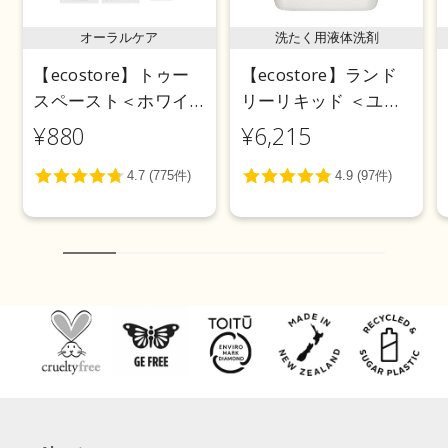
オーラルケア
洗たく用液体洗剤
【ecostore】トゥー
【ecostore】ランド
スペースト＜ホワイ
リーリキッド ＜ユー
トニング＞ 100g
カリ＞ 5L
¥880
¥6,215