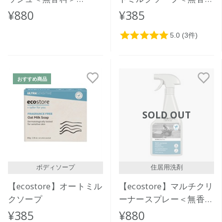
350mL
＞
¥880
¥385
おすすめ商品
SOLD OUT
ボディソープ
住居用洗剤
【ecostore】オートミル
【ecostore】マルチクリ
クソープ
ーナースプレー＜無香料
＞500mL
¥385
¥880