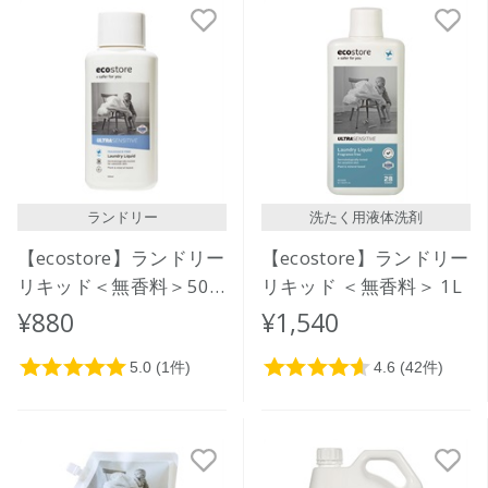
新着順
発売日順
価格が安い
価格が高い
レビューが多い順
レビュー評価が高い順
ランドリー
洗たく用液体洗剤
人気順
【ecostore】ランドリー
【ecostore】ランドリー
リキッド＜無香料＞500
リキッド ＜無香料＞ 1L
ｍL
¥880
¥1,540