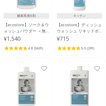
酸素系漂白剤
キッチン
【ecostore】ソーク＆ウ
【ecostore】ディッシュ
ォッシュパウダー ＜無
ウォッシュ リキッドポ
香料＞ 1kg
ンプ ＜無香料＞ 350mL
¥1,540
¥715