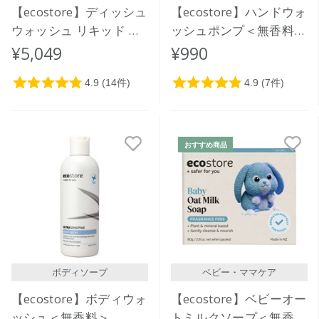
【ecostore】ディッシュ
【ecostore】ハンドウォ
ウォッシュ リキッド ＜
ッシュポンプ＜無香料＞
無香料＞5L
300mL
¥5,049
¥990
おすすめ商品
ボディソープ
ベビー・ママケア
【ecostore】ボディウォ
【ecostore】ベビーオー
ッシュ＜無香料＞
トミルクソープ＜無香料