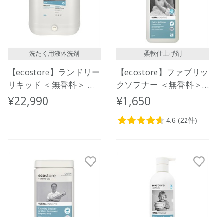
洗たく用液体洗剤
柔軟仕上げ剤
【ecostore】ランドリー
【ecostore】ファブリッ
リキッド ＜無香料＞ バ
クソフナー ＜無香料＞
ルク 20L
1L
¥22,990
¥1,650