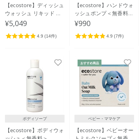
【ecostore】ディッシュ
【ecostore】ハンドウォ
ウォッシュ リキッド ＜
ッシュポンプ＜無香料＞
無香料＞5L
300mL
¥5,049
¥990
おすすめ商品
ボディソープ
ベビー・ママケア
【ecostore】ボディウォ
【ecostore】ベビーオー
ッシュ＜無香料＞
トミルクソープ＜無香料