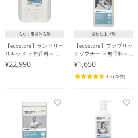
洗たく用液体洗剤
柔軟仕上げ剤
【ecostore】ランドリー
【ecostore】ファブリッ
リキッド ＜無香料＞ バ
クソフナー ＜無香料＞
ルク 20L
1L
¥22,990
¥1,650