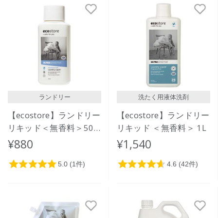
新着順
発売日順
価格が安い
価格が高い
レビューが多い順
レビュー評価が高い順
ランドリー
洗たく用液体洗剤
人気順
【ecostore】ランドリー
【ecostore】ランドリー
リキッド＜無香料＞500
リキッド ＜無香料＞ 1L
ｍL
¥880
¥1,540