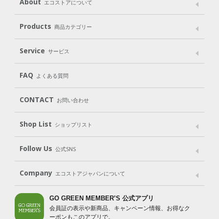
About
エコストアについて
メッセージ
ブランドストーリー
製品へのこだわり
Products
商品カテゴリー
パッケージへのこだわり
動物実験をしない
Laundry
Dish
（洗たく用洗剤）
（食器用洗剤）
Service
サービス
遺伝子組み換えでない
Cleaning
Baby
Kids
（住居用洗剤）
（ベビー）
（キッズ）
User Guide
My Page
Mail Magazine
FAQ
よくある質問
Body
Hair
Oral care
（ボディ）
（ヘア）
（オーラルケア）
Subscription（定期便）
CONTACT
お問い合わせ
Goods
Kit
（グッズ）
（WEB限定キット）
Shop List
Gift set
ショップリスト
（ギフトセット）
Shop List
GO GREEN CARD
Follow Us
公式SNS
LINE＠
Instagram
Facebook
X
Company
エコストアジャパンについて
会社案内
ご利用規約
プライバシーポリシー
GO GREEN MEMBER’S 公式アプリ
会員証の表示や新商品、キャンペーン情報、お得なク
特定商取引法に基づく表示
免責事項
ーポンもこのアプリで。