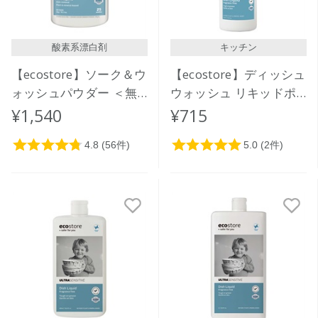
酸素系漂白剤
キッチン
【ecostore】ソーク＆ウ
【ecostore】ディッシュ
ォッシュパウダー ＜無
ウォッシュ リキッドポ
香料＞ 1kg
ンプ ＜無香料＞ 350mL
¥1,540
¥715