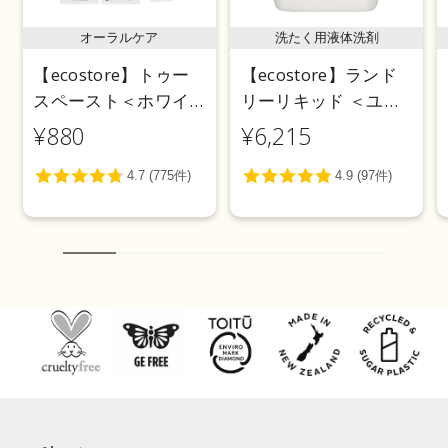
オーラルケア
洗たく用液体洗剤
【ecostore】トゥー
【ecostore】ランド
スペースト＜ホワイ
リーリキッド ＜ユー
トニング＞ 100g
カリ＞ 5L
¥880
¥6,215