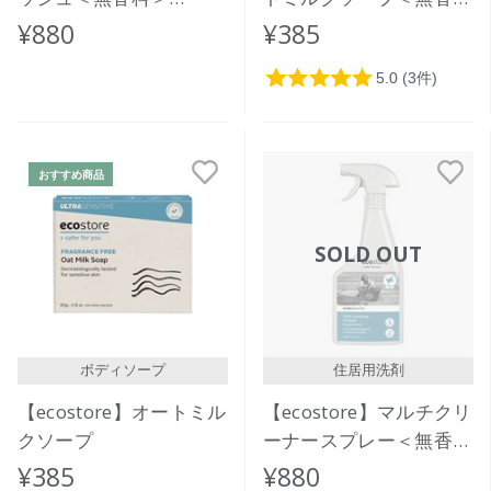
350mL
＞
¥880
¥385
おすすめ商品
SOLD OUT
ボディソープ
住居用洗剤
【ecostore】オートミル
【ecostore】マルチクリ
クソープ
ーナースプレー＜無香料
＞500mL
¥385
¥880