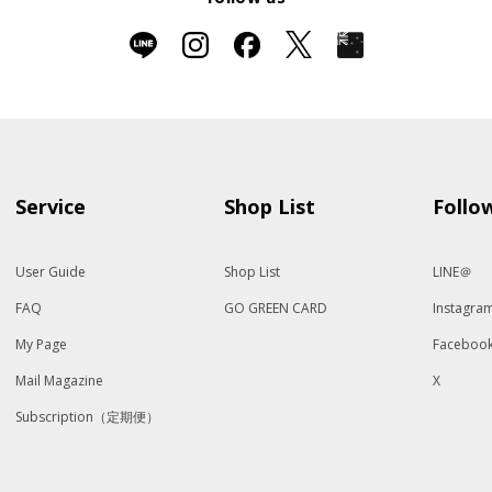
Service
Shop List
Follo
User Guide
Shop List
LINE＠
FAQ
GO GREEN CARD
Instagra
My Page
Faceboo
Mail Magazine
X
Subscription（定期便）