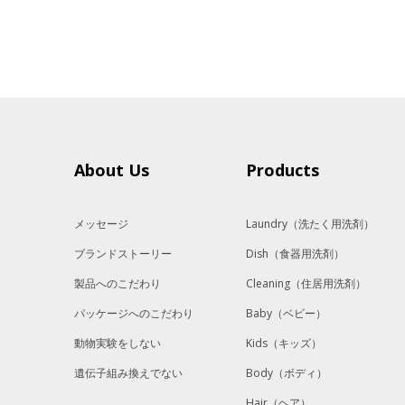
About Us
Products
メッセージ
Laundry
（洗たく用洗剤）
ブランドストーリー
Dish
（食器用洗剤）
製品へのこだわり
Cleaning
（住居用洗剤）
パッケージへのこだわり
Baby
（ベビー）
動物実験をしない
Kids
（キッズ）
遺伝子組み換えでない
Body
（ボディ）
Hair
（ヘア）