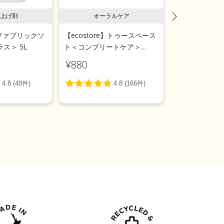
上げ剤
オーラルケア
ラン
e】ファブリックソ
【ecostore】トゥースペース
【ecostor
ス＞ 5L
ト＜コンプリートケア＞
ールウォッシ
100g
用＞リフィルパ
¥880
¥1,540