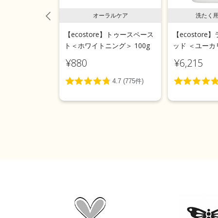
用液体洗剤
オーラルケア
洗たく
e】ランドリーリキ
【ecostore】トゥースペース
【ecostor
 5L
ト＜ホワイトニング＞ 100g
ッド ＜ユーカリ
¥880
¥6,215