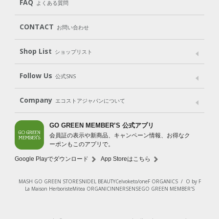
FAQ
よくある質問
Body
Hair
Oral care
（ボディ）
（ヘア）
（オーラルケア）
Subscription（定期便）
CONTACT
お問い合わせ
Goods
Kit
（グッズ）
（WEB限定キット）
Shop List
Gift set
ショップリスト
（ギフトセット）
Shop List
GO GREEN CARD
Follow Us
公式SNS
LINE＠
Instagram
Facebook
X
Company
エコストアジャパンについて
会社案内
ご利用規約
プライバシーポリシー
GO GREEN MEMBER’S 公式アプリ
会員証の表示や新商品、キャンペーン情報、お得なク
特定商取引法に基づく表示
免責事項
ーポンもこのアプリで。
法人会員サービス
New Zealand Site
採用情報
Google Playでダウンロード
App Storeはこちら
MASH GO GREEN STORE
SNIDEL BEAUTY
Celvoke
to/one
F ORGANICS
/
O by F
La Maison Herboriste
Mitea ORGANIC
INNERSENSE
GO GREEN MEMBER'S