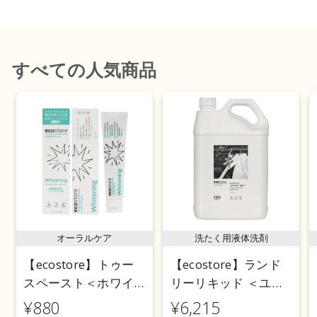
価格が高い
レビューが多い順
すべて
の人気商品
レビュー評価が高い順
人気順
オーラルケア
洗たく用液体洗剤
【ecostore】トゥー
【ecostore】ランド
スペースト＜ホワイ
リーリキッド ＜ユー
トニング＞ 100g
カリ＞ 5L
¥880
¥6,215