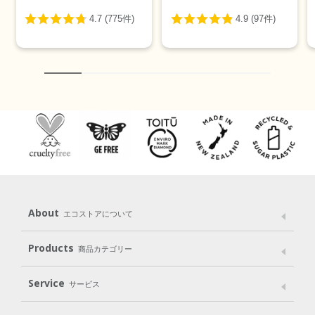
About
エコストアについて
メッセージ
ブランドストーリー
製品へのこだわり
Products
商品カテゴリー
パッケージへのこだわり
動物実験をしない
Laundry
Dish
（洗たく用洗剤）
（食器用洗剤）
Service
サービス
遺伝子組み換えでない
Cleaning
Baby
Kids
（住居用洗剤）
（ベビー）
（キッズ）
User Guide
My Page
Mail Magazine