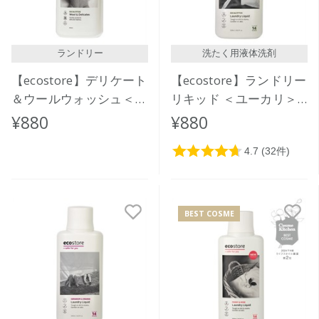
ランドリー
洗たく用液体洗剤
【ecostore】デリケート
【ecostore】ランドリー
＆ウールウォッシュ＜お
リキッド ＜ユーカリ＞
しゃれ着用＞ 500ｍL
500mL
¥880
¥880
BEST COSME