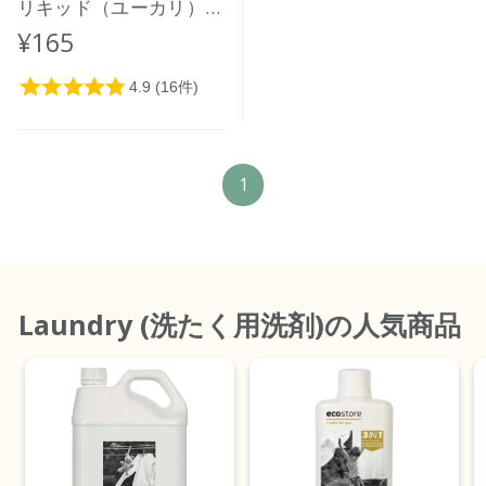
リキッド（ユーカリ）ミ
ニ 35mL
¥165
1
Laundry (洗たく用洗剤)
の人気商品