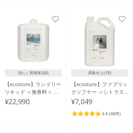
洗たく用液体洗剤
柔軟仕上げ剤
【ecostore】ランドリー
【ecostore】ファブリッ
リキッド ＜無香料＞ バ
クソフナー ＜シトラス
ルク 20L
＞ 5L
¥22,990
¥7,049