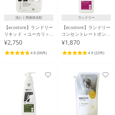
洗たく用液体洗剤
ランドリー
【ecostore】ランドリー
【ecostore】ランドリー
リキッド ＜ユーカリ＞
コンセントレートポンプ
2L
＜ゼラニウム＆オレンジ
¥2,750
¥1,870
＞ 480mL