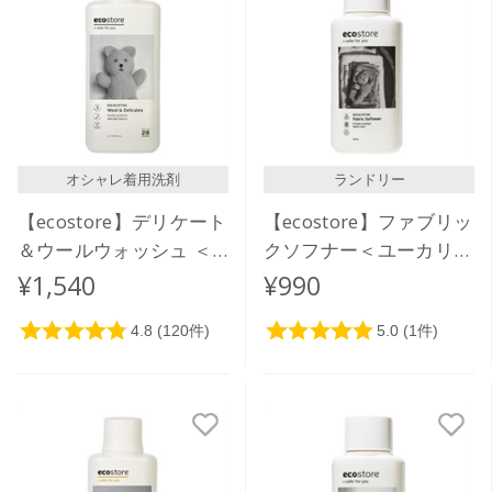
オシャレ着用洗剤
ランドリー
【ecostore】デリケート
【ecostore】ファブリッ
＆ウールウォッシュ ＜
クソフナー＜ユーカリ＞
おしゃれ着用＞1L
500ｍL
¥1,540
¥990