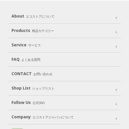
About
エコストアについて
メッセージ
ブランドストーリー
製品へのこだわり
Products
商品カテゴリー
パッケージへのこだわり
動物実験をしない
Laundry
Dish
（洗たく用洗剤）
（食器用洗剤）
Service
サービス
遺伝子組み換えでない
Cleaning
Baby
Kids
（住居用洗剤）
（ベビー）
（キッズ）
User Guide
My Page
Mail Magazine
FAQ
よくある質問
Body
Hair
Oral care
（ボディ）
（ヘア）
（オーラルケア）
Subscription（定期便）
CONTACT
お問い合わせ
Goods
Kit
（グッズ）
（WEB限定キット）
Shop List
Gift set
ショップリスト
（ギフトセット）
Shop List
GO GREEN CARD
Follow Us
公式SNS
LINE＠
Instagram
Facebook
X
Company
エコストアジャパンについて