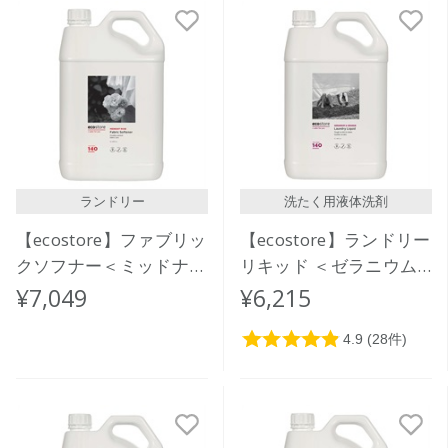
ランドリー
洗たく用液体洗剤
【ecostore】ファブリッ
【ecostore】ランドリー
クソフナー＜ミッドナイ
リキッド ＜ゼラニウム
トローズ＞5L
＆オレンジ＞5L
¥7,049
¥6,215