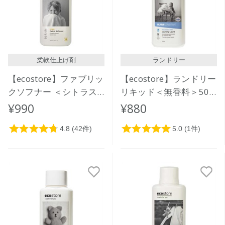
柔軟仕上げ剤
ランドリー
【ecostore】ファブリッ
【ecostore】ランドリー
クソフナー ＜シトラス
リキッド＜無香料＞500
＞ 500mL
ｍL
¥990
¥880