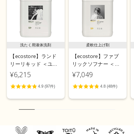
洗たく用液体洗剤
柔軟仕上げ剤
【ecostore】ランド
【ecostore】ファブ
リーリキッド ＜ユー
リックソフナー ＜シ
カリ＞ 5L
トラス＞ 5L
¥6,215
¥7,049