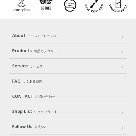
About
エコストアについて
メッセージ
ブランドストーリー
製品へのこだわり
Products
商品カテゴリー
パッケージへのこだわり
動物実験をしない
Laundry
Dish
（洗たく用洗剤）
（食器用洗剤）
Service
サービス
遺伝子組み換えでない
Cleaning
Baby
Kids
（住居用洗剤）
（ベビー）
（キッズ）
User Guide
My Page
Mail Magazine
FAQ
よくある質問
Body
Hair
Oral care
（ボディ）
（ヘア）
（オーラルケア）
Subscription（定期便）
CONTACT
お問い合わせ
Goods
Kit
（グッズ）
（WEB限定キット）
Shop List
Gift set
ショップリスト
（ギフトセット）
Shop List
GO GREEN CARD
Follow Us
公式SNS