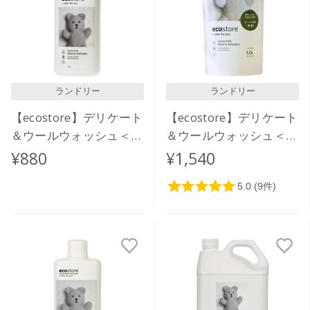
価格が安い
価格が高い
レビューが多い順
レビュー評価が高い順
ランドリー
ランドリー
人気順
【ecostore】デリケート
【ecostore】デリケート
＆ウールウォッシュ＜お
＆ウールウォッシュ＜お
しゃれ着用＞ 500ｍL
しゃれ着用＞リフィルパ
¥880
¥1,540
ック1L