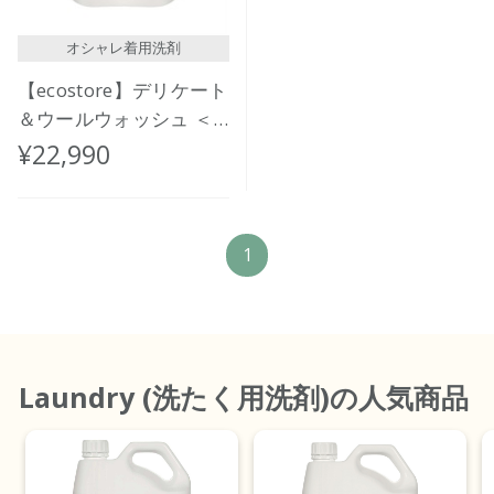
オシャレ着用洗剤
【ecostore】デリケート
＆ウールウォッシュ ＜
おしゃれ着用＞ バルク
¥22,990
20L
1
Laundry (洗たく用洗剤)
の人気商品