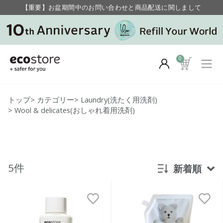
【重要】お盆期間中のお問い合わせと商品配送に関しまして
毎月お得にポイントが貯まる！ “月のポイントアップデー”
0
トップ
>
カテゴリー
>
Laundry(洗たく用洗剤)
>
Wool & delicates(おしゃれ着用洗剤)
5件
新着順
新着順
発売日順